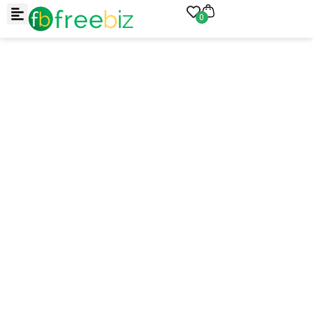
0
Arraste e solte ou clique para selecionar.
JPEG, PNG, GIF, WebP, MP4, WebM · Imagens máx. 8 MB · Vídeos
máx. 100 MB