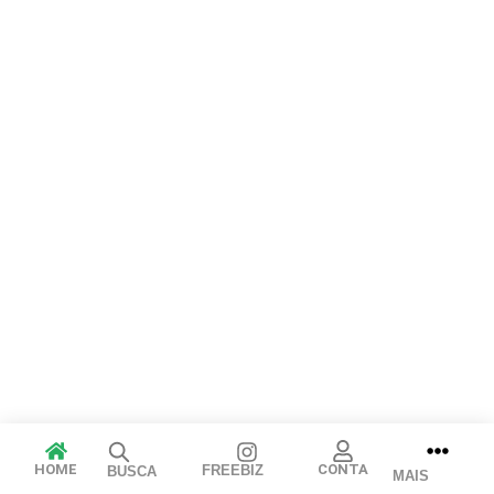
Arraste e solte ou clique para selecionar.
JPEG, PNG, GIF, WebP, MP4, WebM · Imagens máx. 8 MB · Vídeos
máx. 100 MB
Cancelar
Publicar
HOME
CONTA
FREEBIZ
BUSCA
MAIS