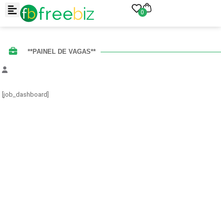
0
**PAINEL DE VAGAS**
[job_dashboard]