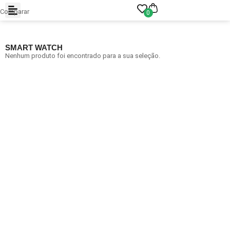
Comparar
0
SMART WATCH
Nenhum produto foi encontrado para a sua seleção.
Arraste e solte ou clique para selecionar.
JPEG, PNG, GIF, WebP, MP4, WebM · Imagens máx. 8 MB · Vídeos
máx. 100 MB