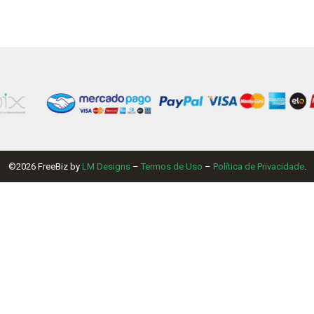
©2026 FreeBiz by
LM Designs
–
Termos de Uso
–
Política de Privacidade
.
 MB