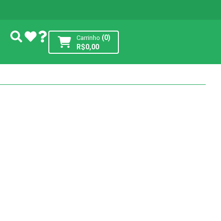
(0)
Carrinho
R$
0,00