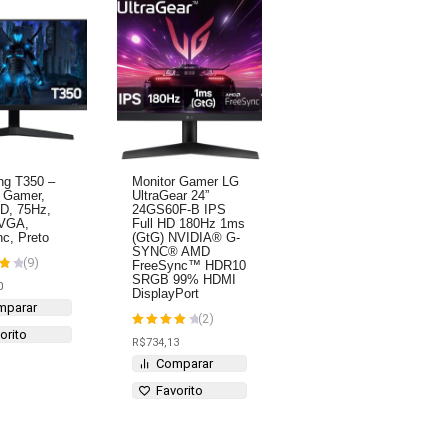
g T350 –
Monitor Gamer LG
r Gamer,
UltraGear 24”
HD, 75Hz,
24GS60F-B IPS
VGA,
Full HD 180Hz 1ms
c, Preto
(GtG) NVIDIA® G-
SYNC® AMD
(9)
FreeSync™ HDR10
SRGB 99% HDMI
ção
0
DisplayPort
mparar
(2)
orito
Avaliação
R$
734,13
4
de 5
Comparar
Favorito