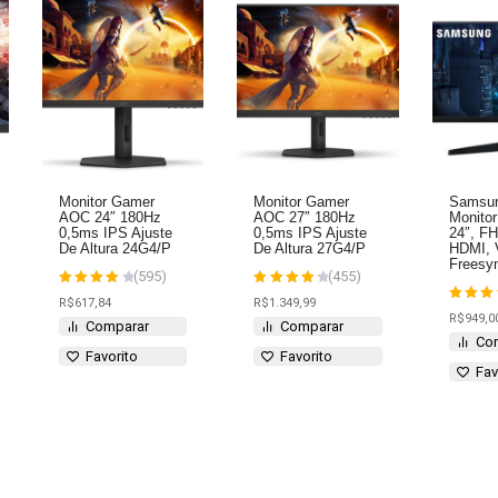
Monitor Gamer
Monitor Gamer
Samsun
AOC 24″ 180Hz
AOC 27″ 180Hz
Monito
0,5ms IPS Ajuste
0,5ms IPS Ajuste
24″, F
De Altura 24G4/P
De Altura 27G4/P
HDMI, 
Freesyn
(595)
(455)
Avaliação
Avaliação
R$
617,84
R$
1.349,99
4
4
Avalia
R$
949,0
de 5
de 5
4
Comparar
Comparar
de 5
Co
Favorito
Favorito
Fav