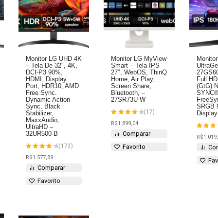
Monitor LG UHD 4K
Monitor LG MyView
Monito
– Tela De 32″, 4K,
Smart – Tela IPS
UltraGe
DCI-P3 90%,
27″, WebOS, ThinQ
27GS60
HDMI, Display
Home, Air Play,
Full H
Port, HDR10, AMD
Screen Share,
(GtG) 
Free Sync.
Bluetooth, –
SYNC®
Dynamic Action
27SR73U-W
FreeS
Sync, Black
SRGB 
(17)
Stabilizer,
Display
MaxxAudio,
Avaliação
R$
1.899,04
4
UltraHD –
de 5
Comparar
32UR500-B
Avalia
R$
1.019
4
de 5
(173)
Favorito
Co
Avaliação
R$
1.577,89
Fav
4
de 5
Comparar
Favorito