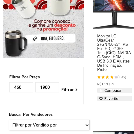
Monitor LG
UltraGear
27GN750-27″ IPS
Full HD, 240Hz,
1ms (GtG), NVIDIA
G-Sync, HDMI,
USB 3.0 E Ajustes
De Inclinação,
Preto
Filtrar Por Preço
(196)
Avaliação
R$
1.199,99
4
de 5
Filtrar
Comparar
Favorito
Buscar Por Vendedores