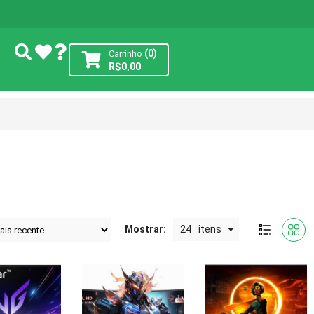
(0)
Carrinho
R$
0,00
Mostrar:
24
itens