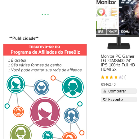
* * *
**Publicidade**
Monitor PC Gamer
LG 24MS500 24”
IPS 100Hz Full HD
HDMI 2x
(1)
Avaliação
R$
462,40
4
de 5
Comparar
Favorito