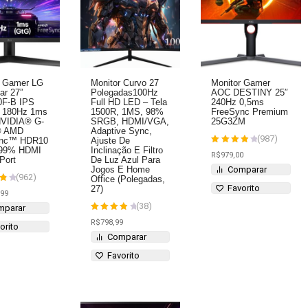
r Gamer LG
Monitor Curvo 27
Monitor Gamer
ar 27”
Polegadas100Hz
AOC DESTINY 25″
F-B IPS
Full HD LED – Tela
240Hz 0,5ms
D 180Hz 1ms
1500R, 1MS, 98%
FreeSync Premium
NVIDIA® G-
SRGB, HDMI/VGA,
25G3ZM
 AMD
Adaptive Sync,
(987)
ync™ HDR10
Ajuste De
99% HDMI
Inclinação E Filtro
Avaliação
R$
979,00
4
Port
De Luz Azul Para
de 5
Comparar
Jogos E Home
(962)
Office (Polegadas,
Favorito
27)
ção
,99
(38)
mparar
Avaliação
R$
798,99
orito
4
de 5
Comparar
Favorito