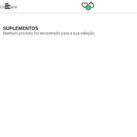
Comparar
0
SUPLEMENTOS
Nenhum produto foi encontrado para a sua seleção.
Arraste e solte ou clique para selecionar.
JPEG, PNG, GIF, WebP, MP4, WebM · Imagens máx. 8 MB · Vídeos
máx. 100 MB