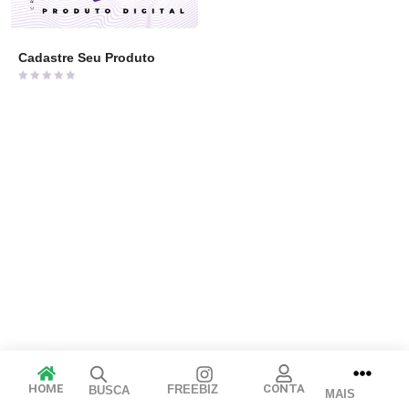
Cadastre Seu Produto
Avaliação
0
de
5
Arraste e solte ou clique para selecionar.
JPEG, PNG, GIF, WebP, MP4, WebM · Imagens máx. 8 MB · Vídeos
máx. 100 MB
HOME
CONTA
FREEBIZ
BUSCA
MAIS