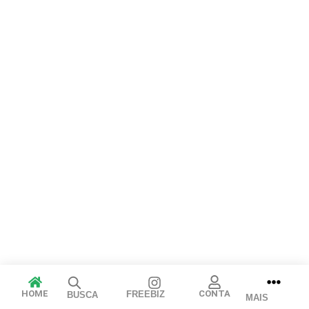
Arraste e solte ou clique para selecionar.
JPEG, PNG, GIF, WebP, MP4, WebM · Imagens máx. 8 MB · Vídeos
máx. 100 MB
Cancelar
Publicar
HOME
CONTA
FREEBIZ
BUSCA
MAIS