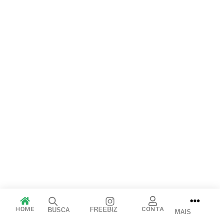
Arraste e solte ou clique para selecionar.
JPEG, PNG, GIF, WebP, MP4, WebM · Imagens máx. 8 MB · Vídeos
máx. 100 MB
Cancelar
Publicar
HOME
CONTA
FREEBIZ
BUSCA
MAIS