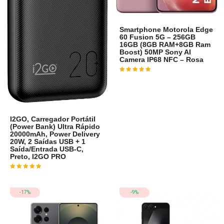
Smartphone Motorola Edge
60 Fusion 5G – 256GB
16GB (8GB RAM+8GB Ram
Boost) 50MP Sony AI
Camera IP68 NFC – Rosa
Avaliação
4
de 5
I2GO, Carregador Portátil
(Power Bank) Ultra Rápido
20000mAh, Power Delivery
20W, 2 Saídas USB + 1
Saída/Entrada USB-C,
Preto, I2GO PRO
Avaliação
4
de 5
-17%
-9%