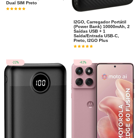
Dual SIM Preto
Avaliação
4
de 5
I2GO, Carregador Portátil
(Power Bank) 10000mAh, 2
Saídas USB + 1
Saída/Entrada USB-C,
Preto, I2GO Plus
Avaliação
4
de 5
-22%
-42%