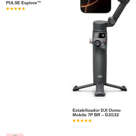
PULSE Explore™
Avaliação
4
de 5
Estabilizador DJI Osmo
Mobile 7P BR – DJI132
Avaliação
5
de 5