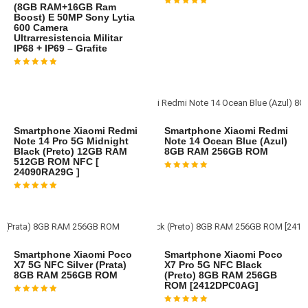
(8GB RAM+16GB Ram
Avaliação
4
de 5
Boost) E 50MP Sony Lytia
600 Camera
Ultrarresistencia Militar
IP68 + IP69 – Grafite
Avaliação
4
de 5
Smartphone Xiaomi Redmi
Smartphone Xiaomi Redmi
Note 14 Pro 5G Midnight
Note 14 Ocean Blue (Azul)
Black (Preto) 12GB RAM
8GB RAM 256GB ROM
512GB ROM NFC [
24090RA29G ]
Avaliação
4
de 5
Avaliação
4
de 5
Smartphone Xiaomi Poco
Smartphone Xiaomi Poco
X7 5G NFC Silver (Prata)
X7 Pro 5G NFC Black
8GB RAM 256GB ROM
(Preto) 8GB RAM 256GB
ROM [2412DPC0AG]
Avaliação
4
de 5