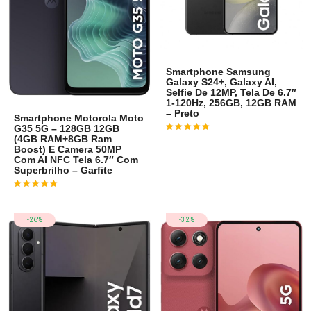
Smartphone Samsung
Galaxy S24+, Galaxy AI,
Selfie De 12MP, Tela De 6.7″
1-120Hz, 256GB, 12GB RAM
– Preto
Smartphone Motorola Moto
G35 5G – 128GB 12GB
(4GB RAM+8GB Ram
Avaliação
4
de 5
Boost) E Camera 50MP
Com AI NFC Tela 6.7″ Com
Superbrilho – Garfite
Avaliação
4
de 5
-26%
-32%