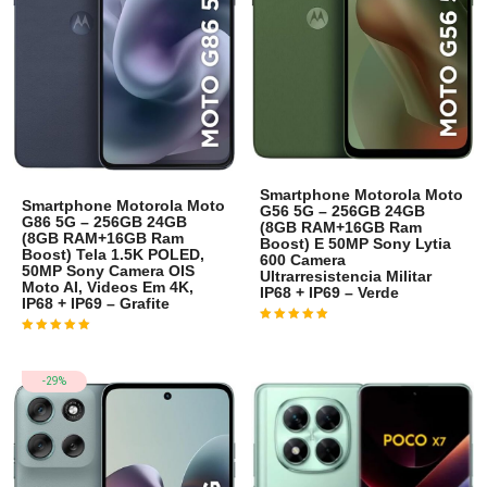
Smartphone Motorola Moto
Smartphone Motorola Moto
G56 5G – 256GB 24GB
G86 5G – 256GB 24GB
(8GB RAM+16GB Ram
(8GB RAM+16GB Ram
Boost) E 50MP Sony Lytia
Boost) Tela 1.5K POLED,
600 Camera
50MP Sony Camera OIS
Ultrarresistencia Militar
Moto AI, Videos Em 4K,
IP68 + IP69 – Verde
IP68 + IP69 – Grafite
Avaliação
4
de 5
Avaliação
3
de 5
-29%