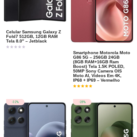
Celular Samsung Galaxy Z
Fold7 512GB, 12GB RAM
Tela 8.0″ – Jetblack
Avaliação
Smartphone Motorola Moto
0
G86 5G – 256GB 24GB
de
5
(8GB RAM+16GB Ram
Boost) Tela 1.5K POLED,
50MP Sony Camera OIS
Moto AI, Videos Em 4K,
IP68 + IP69 – Vermelho
Avaliação
3
de 5
-32%
-28%