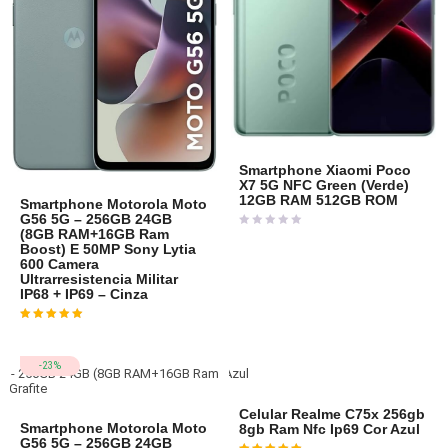
Smartphone Xiaomi Poco
X7 5G NFC Green (Verde)
12GB RAM 512GB ROM
Smartphone Motorola Moto
G56 5G – 256GB 24GB
(8GB RAM+16GB Ram
Avaliação
0
Boost) E 50MP Sony Lytia
de
600 Camera
5
Ultrarresistencia Militar
IP68 + IP69 – Cinza
Avaliação
4
de 5
-23%
Celular Realme C75x 256gb
Smartphone Motorola Moto
8gb Ram Nfc Ip69 Cor Azul
G56 5G – 256GB 24GB