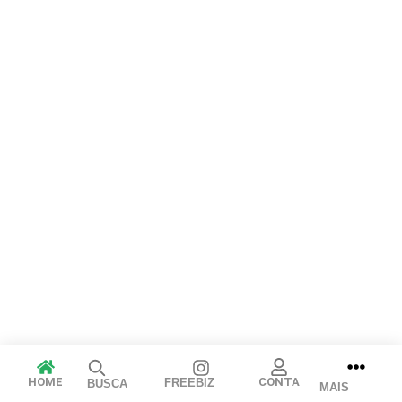
Arraste e solte ou clique para selecionar.
JPEG, PNG, GIF, WebP, MP4, WebM · Imagens máx. 8 MB · Vídeos
máx. 100 MB
Cancelar
Publicar
HOME
CONTA
FREEBIZ
BUSCA
MAIS