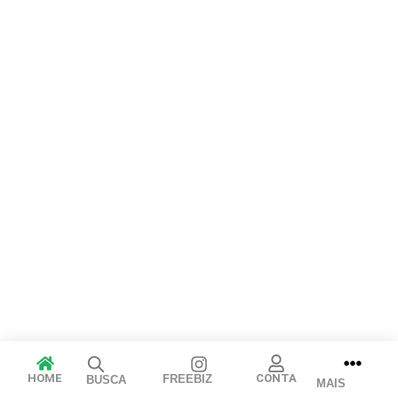
Arraste e solte ou clique para selecionar.
JPEG, PNG, GIF, WebP, MP4, WebM · Imagens máx. 8 MB · Vídeos
máx. 100 MB
Cancelar
Publicar
HOME
CONTA
FREEBIZ
BUSCA
MAIS