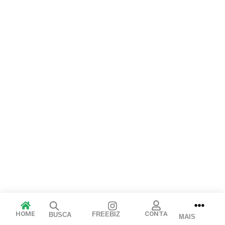
Arraste e solte ou clique para selecionar.
JPEG, PNG, GIF, WebP, MP4, WebM · Imagens máx. 8 MB · Vídeos
máx. 100 MB
Cancelar
Publicar
HOME
CONTA
FREEBIZ
BUSCA
MAIS