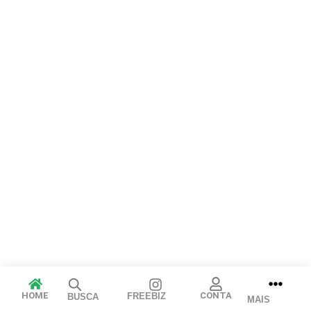
Arraste e solte ou clique para selecionar.
JPEG, PNG, GIF, WebP, MP4, WebM · Imagens máx. 8 MB · Vídeos
máx. 100 MB
Cancelar
Publicar
HOME
CONTA
FREEBIZ
BUSCA
MAIS