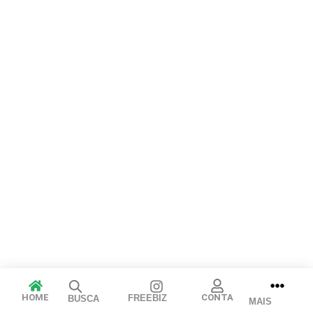
Arraste e solte ou clique para selecionar.
JPEG, PNG, GIF, WebP, MP4, WebM · Imagens máx. 8 MB · Vídeos
máx. 100 MB
Cancelar
Publicar
HOME
CONTA
FREEBIZ
BUSCA
MAIS