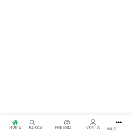
Arraste e solte ou clique para selecionar.
JPEG, PNG, GIF, WebP, MP4, WebM · Imagens máx. 8 MB · Vídeos
máx. 100 MB
Cancelar
Publicar
HOME
CONTA
FREEBIZ
BUSCA
MAIS