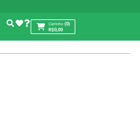
(0)
Carrinho
R$
0,00