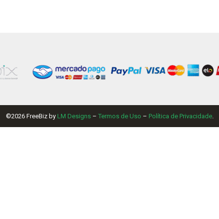
©2026 FreeBiz by
LM Designs
–
Termos de Uso
–
Política de Privacidade
.
 MB