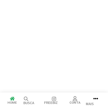
Arraste e solte ou clique para selecionar.
JPEG, PNG, GIF, WebP, MP4, WebM · Imagens máx. 8 MB · Vídeos
máx. 100 MB
Cancelar
Publicar
HOME
CONTA
FREEBIZ
BUSCA
MAIS