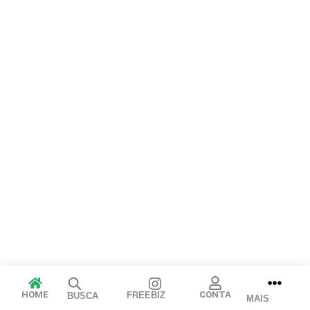
Arraste e solte ou clique para selecionar.
JPEG, PNG, GIF, WebP, MP4, WebM · Imagens máx. 8 MB · Vídeos
máx. 100 MB
Cancelar
Publicar
HOME
CONTA
FREEBIZ
BUSCA
MAIS