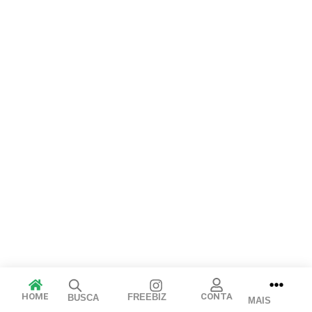
Arraste e solte ou clique para selecionar.
JPEG, PNG, GIF, WebP, MP4, WebM · Imagens máx. 8 MB · Vídeos
máx. 100 MB
Cancelar
Publicar
HOME
CONTA
FREEBIZ
BUSCA
MAIS