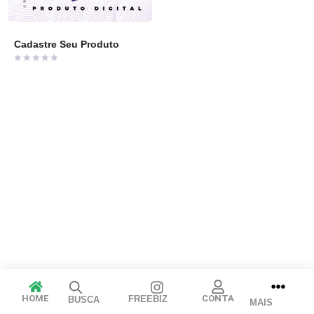
Cadastre Seu Produto
Avaliação
0
de
5
Arraste e solte ou clique para selecionar.
JPEG, PNG, GIF, WebP, MP4, WebM · Imagens máx. 8 MB · Vídeos
máx. 100 MB
HOME
CONTA
FREEBIZ
BUSCA
MAIS