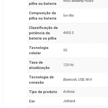
‎4400 Milliamp Hours
pilha ou bateria
Composição da
‎Íon-lítio
pilha ou bateria
Classificação de
potência da
‎4400.0
bateria ou pilha
Tecnologia
‎5G
celular
Taxa de
‎120 Hz
atualização
Tecnologia de
‎Bluetooth, USB, Wi-fi
conexão
Tipo de produto
‎Ardósia
Cor
‎Jetblack