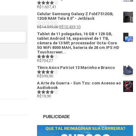
R$
1.637,41
Avaliação
4
de 5
Celular Samsung Galaxy Z Fold7 512GB,
12GB RAM Tela 8.0" - Jetblack
R$
14.599,00
R$
10.439,10
Avaliação
0
Tablet de 11 polegadas, 16 GB + 128 GB,
de
tablet Android 14, expansível de 1 TB,
5
câmera de 13 MP, processador Octa-Core
5G WiFi 8000 MAH, bateria de 28 cm IPS HD
Touchscreen...
R$
704,27
Avaliação
4
de 5
Tênis Asics Patriot 13 Marinho e Branco
R$
399,90
Avaliação
4
de 5
A Arte da Guerra - Sun Tzu: com Acesso ao
Audiobook
R$
19,90
Avaliação
4
de 5
PUBLICIDADE