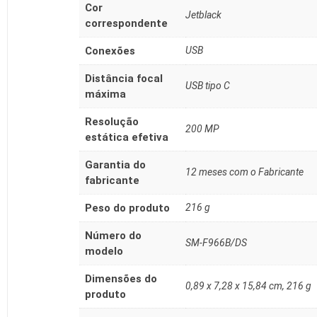
Cor
‎Jetblack
correspondente
Conexões
‎USB
Distância focal
‎USB tipo C
máxima
Resolução
‎200 MP
estática efetiva
Garantia do
‎12 meses com o Fabricante
fabricante
Peso do produto
‎216 g
Número do
‎SM-F966B/DS
modelo
Dimensões do
‎0,89 x 7,28 x 15,84 cm, 216 g
produto