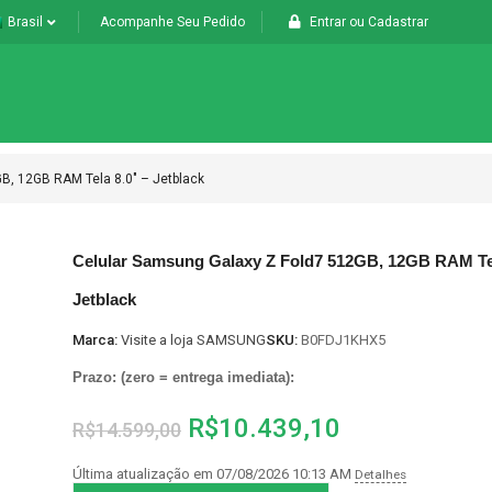
Brasil
Acompanhe Seu Pedido
Entrar
ou
Cadastrar
B, 12GB RAM Tela 8.0″ – Jetblack
Celular Samsung Galaxy Z Fold7 512GB, 12GB RAM Tel
Jetblack
Marca:
Visite a loja SAMSUNG
SKU:
B0FDJ1KHX5
Prazo: (zero = entrega imediata):
R$
10.439,10
R$
14.599,00
Última atualização em 07/08/2026 10:13 AM
Detalhes