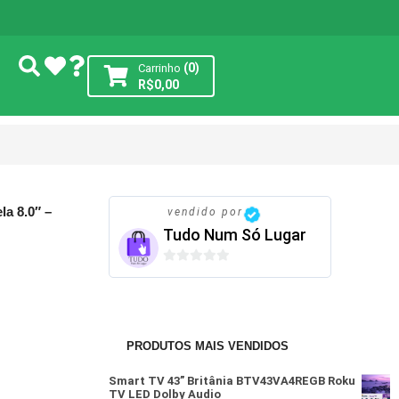
(0)
Carrinho
R$
0,00
a 8.0″ –
vendido por
Tudo Num Só Lugar
0
de
5
PRODUTOS MAIS VENDIDOS
Smart TV 43” Britânia BTV43VA4REGB Roku
TV LED Dolby Audio