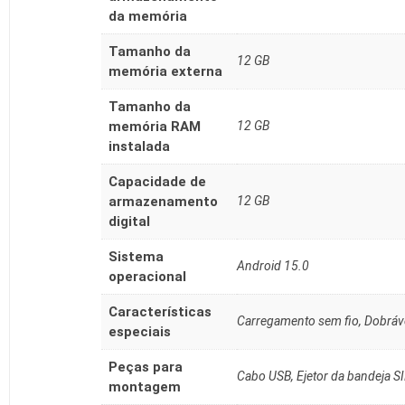
da memória
Tamanho da
‎12 GB
memória externa
Tamanho da
memória RAM
‎12 GB
instalada
Capacidade de
armazenamento
‎12 GB
digital
Sistema
‎Android 15.0
operacional
Características
‎Carregamento sem fio, Dobráv
especiais
Peças para
‎Cabo USB, Ejetor da bandeja S
montagem