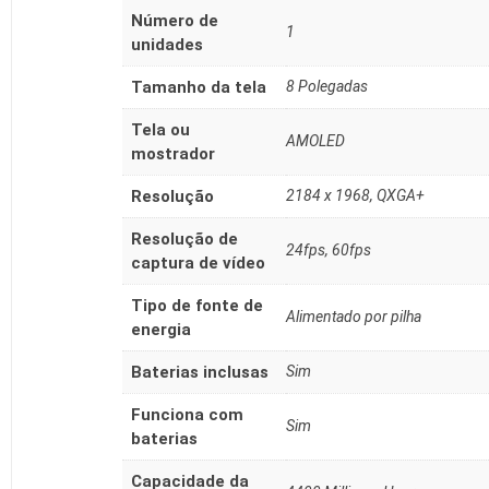
Número de
‎1
unidades
Tamanho da tela
‎8 Polegadas
Tela ou
‎AMOLED
mostrador
Resolução
‎2184 x 1968, QXGA+
Resolução de
‎24fps, 60fps
captura de vídeo
Tipo de fonte de
‎Alimentado por pilha
energia
Baterias inclusas
‎Sim
Funciona com
‎Sim
baterias
Capacidade da