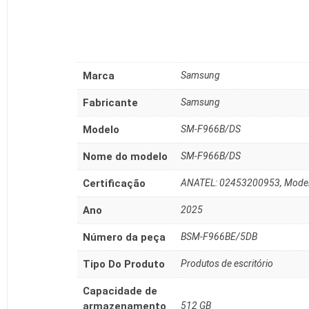
Marca
‎Samsung
Fabricante
‎Samsung
Modelo
‎SM-F966B/DS
Nome do modelo
‎SM-F966B/DS
Certificação
‎ANATEL: 02453200953, Mode
Ano
‎2025
Número da peça
‎BSM-F966BE/5DB
Tipo Do Produto
‎Produtos de escritório
Capacidade de
armazenamento
‎512 GB