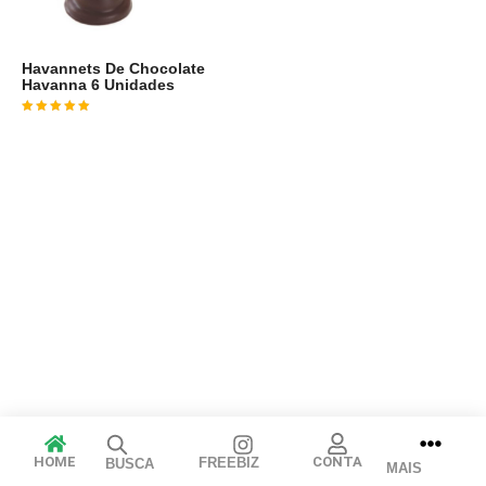
Havannets De Chocolate
Havanna 6 Unidades
Avaliação
3
de 5
Arraste e solte ou clique para selecionar.
JPEG, PNG, GIF, WebP, MP4, WebM · Imagens máx. 8 MB · Vídeos
máx. 100 MB
HOME
CONTA
FREEBIZ
BUSCA
MAIS