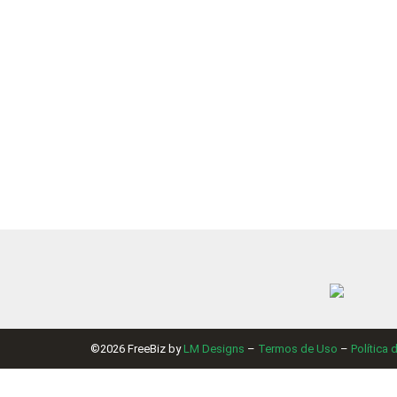
©2026 FreeBiz by
LM Designs
–
Termos de Uso
–
Política 