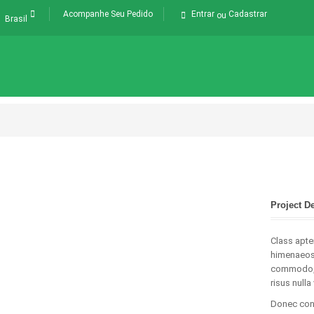
Acompanhe Seu Pedido
Entrar
Cadastrar
ou
Brasil
Project D
Class apte
himenaeos.
commodo, s
risus nulla
Donec cond