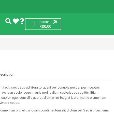
(0)
Carrinho
R$
0,00
escription
nt taciti sociosqu ad litora torquent per conubia nostra, per inceptos
 Aenean scelerisque mauris mollis diam scelerisque sagittis. Etiam
apien eget convallis auctor, diam enim feugiat justo, mattis elementum
 viverra neque.
imentum orci elit, aliquam condimentum elit dictum vel. Sed ultrices, urna