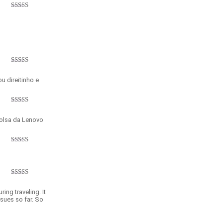
Avaliação
5
de 5
Avaliação
5
de 5
u direitinho e
Avaliação
5
de 5
bolsa da Lenovo
Avaliação
5
de 5
Avaliação
5
de 5
ing traveling. It
ssues so far. So