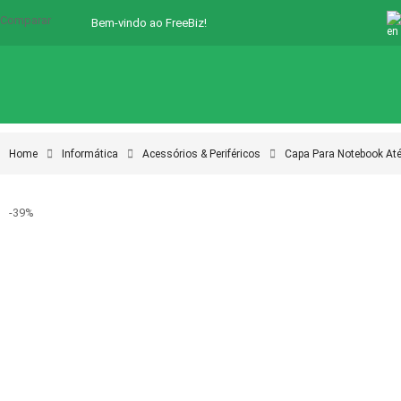
Comparar
Bem-vindo ao FreeBiz!
Home
Informática
Acessórios & Periféricos
Capa Para Notebook Até
-39%
-39%