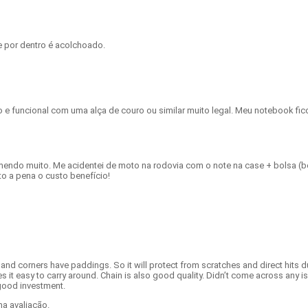
 por dentro é acolchoado.
 e funcional com uma alça de couro ou similar muito legal. Meu notebook fico
omendo muito. Me acidentei de moto na rodovia com o note na case + bolsa (
o a pena o custo benefício!
 and corners have paddings. So it will protect from scratches and direct hits dur
es it easy to carry around. Chain is also good quality. Didn’t come across any i
s good investment.
a avaliação.