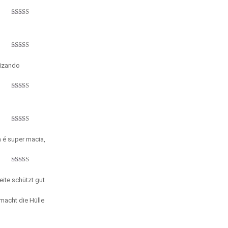
Avaliação
5
de 5
Avaliação
5
de 5
mizando
Avaliação
5
de 5
Avaliação
5
de 5
a é super macia,
Avaliação
5
de 5
eite schützt gut
 macht die Hülle