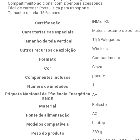
Compartimento adicional com zíper para acessórios
Fácil de carregar. Possui alça para transporte
Tamanho da tela. 15.6 inches
‎INMETRO
Certificação
‎Material externo de poliés
Características especiais
‎15,6 Polegadas
Tamanho de tela vertical
‎Wireless
Outros recursos de exibição
‎Compartimento
Formato
‎Cinza
Cor
‎pacote
Componentes inclusos
‎1
Número de unidades
Etiqueta Nacional de Eficiência Energética
‎A+
ENCE
‎Poliéster
Material
‎AC
Fonte de alimentação
‎Laptop
Modelos compatíveis
‎289 g
Peso do produto