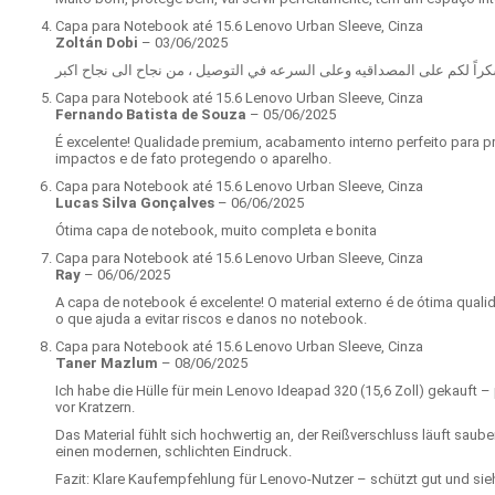
Capa para Notebook até 15.6 Lenovo Urban Sleeve, Cinza
Zoltán Dobi
–
03/06/2025
Capa para Notebook até 15.6 Lenovo Urban Sleeve, Cinza
Fernando Batista de Souza
–
05/06/2025
É excelente! Qualidade premium, acabamento interno perfeito para
impactos e de fato protegendo o aparelho.
Capa para Notebook até 15.6 Lenovo Urban Sleeve, Cinza
Lucas Silva Gonçalves
–
06/06/2025
Ótima capa de notebook, muito completa e bonita
Capa para Notebook até 15.6 Lenovo Urban Sleeve, Cinza
Ray
–
06/06/2025
A capa de notebook é excelente! O material externo é de ótima qualida
o que ajuda a evitar riscos e danos no notebook.
Capa para Notebook até 15.6 Lenovo Urban Sleeve, Cinza
Taner Mazlum
–
08/06/2025
Ich habe die Hülle für mein Lenovo Ideapad 320 (15,6 Zoll) gekauft –
vor Kratzern.
Das Material fühlt sich hochwertig an, der Reißverschluss läuft saube
einen modernen, schlichten Eindruck.
Fazit: Klare Kaufempfehlung für Lenovo-Nutzer – schützt gut und sie