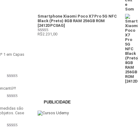
Smartphone Xiaomi Poco X7 Pro 5G NFC
Black (Preto) 8GB RAM 256GB ROM
[2412DPC0AG]
R$
2.231,00
Avaliação
4
de 5
Nº 1 em Capas
Avaliação
5
de 5
ncantó!!!
Avaliação
5
PUBLICIDADE
de 5
s medidas são
objetos. Case
Avaliação
5
de 5