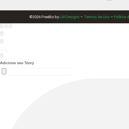
(1)
R$
79,00
Comparar
©2026 FreeBiz by
LM Designs
–
Termos de Uso
–
Política 
Favorito
Adicione seu Story