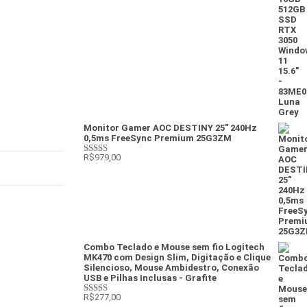
de cliente
Monitor Gamer AOC DESTINY 25" 240Hz
0,5ms FreeSync Premium 25G3ZM
R$
979,00
Avaliação
4
de 5
Combo Teclado e Mouse sem fio Logitech
MK470 com Design Slim, Digitação e Clique
Silencioso, Mouse Ambidestro, Conexão
USB e Pilhas Inclusas - Grafite
R$
277,00
Avaliação