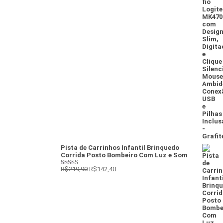
4
de 5
Pista de Carrinhos Infantil Brinquedo
Corrida Posto Bombeiro Com Luz e Som
R$
219,90
R$
142,40
Avaliação
5
de 5