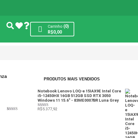
(0)
Carrinho
R$
0,00
nza
PRODUTOS MAIS VENDIDOS
Notebook Lenovo LOQ-e 15IAX9E Intel Core
i5-12450HX 16GB 512GB SSD RTX 3050
Windows 11 15.6" - 83ME0007BR Luna Grey
R$
5.377,92
Avaliação
Avaliado
1
4
de 5
como
4
de
5, com
baseado
em
avaliação