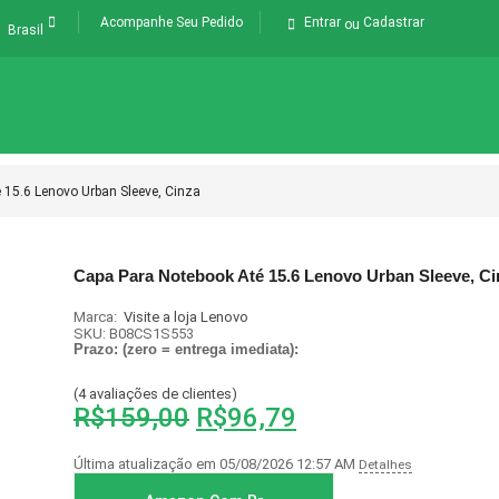
Acompanhe Seu Pedido
Entrar
Cadastrar
ou
Brasil
 15.6 Lenovo Urban Sleeve, Cinza
Capa Para Notebook Até 15.6 Lenovo Urban Sleeve, Ci
Marca:
Visite a loja Lenovo
SKU:
B08CS1S553
Prazo: (zero = entrega imediata):
(
4
avaliações de clientes)
R$
159,00
R$
96,79
Última atualização em 05/08/2026 12:57 AM
Detalhes