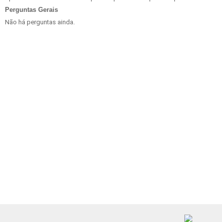
Perguntas Gerais
Não há perguntas ainda.
Produtos Relacionados
amazon.com.br
Mousepad Ergonômico com Apoio De Descanso De Punho e Base Antid
(54)
R$
39,10
Comparar
Favorito
amazon.com.br
USB C Hub, Cabos & Plugs USB-C com vídeo 4k RJ45 Ethernet Carregame