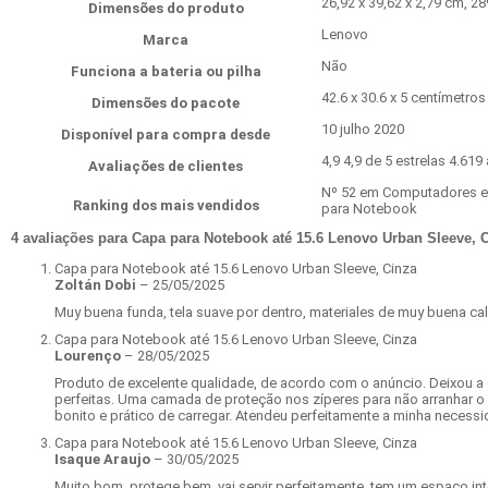
‎26,92 x 39,62 x 2,79 cm, 2
Dimensões do produto
‎Lenovo
Marca
‎Não
Funciona a bateria ou pilha
42.6 x 30.6 x 5 centímetros
Dimensões do pacote
10 julho 2020
Disponível para compra desde
4,9 4,9 de 5 estrelas 4.619
Avaliações de clientes
Nº 52 em Computadores e 
Ranking dos mais vendidos
para Notebook
4 avaliações para
Capa para Notebook até 15.6 Lenovo Urban Sleeve, 
Capa para Notebook até 15.6 Lenovo Urban Sleeve, Cinza
Zoltán Dobi
–
25/05/2025
Muy buena funda, tela suave por dentro, materiales de muy buena cal
Capa para Notebook até 15.6 Lenovo Urban Sleeve, Cinza
Lourenço
–
28/05/2025
Produto de excelente qualidade, de acordo com o anúncio. Deixou a 
perfeitas. Uma camada de proteção nos zíperes para não arranhar o 
bonito e prático de carregar. Atendeu perfeitamente a minha necessi
Capa para Notebook até 15.6 Lenovo Urban Sleeve, Cinza
Isaque Araujo
–
30/05/2025
Muito bom, protege bem, vai servir perfeitamente, tem um espaço int