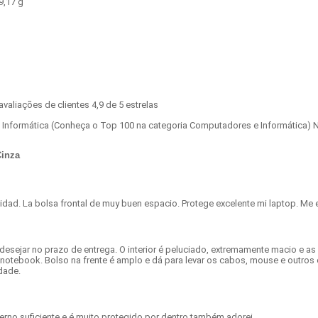
89,17 g
 avaliações de clientes 4,9 de 5 estrelas
Informática (Conheça o Top 100 na categoria Computadores e Informática) 
Cinza
idad. La bolsa frontal de muy buen espacio. Protege excelente mi laptop. Me e
desejar no prazo de entrega. O interior é peluciado, extremamente macio e a
notebook. Bolso na frente é amplo e dá para levar os cabos, mouse e outros 
dade.
erno suficiente e é muito protegido por dentro também adorei