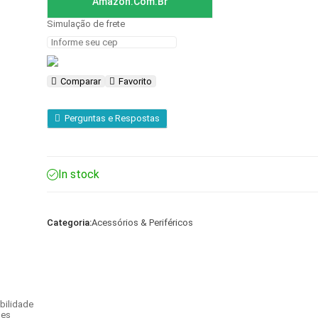
Amazon.com.br
Simulação de frete
Comparar
Favorito
Perguntas e Respostas
In stock
Categoria:
Acessórios & Periféricos
abilidade
ões