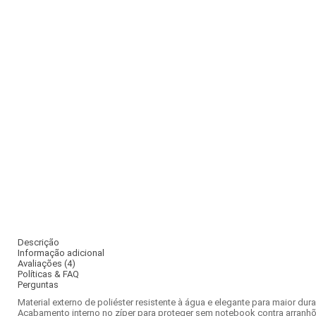
Descrição
Informação adicional
Avaliações (4)
Políticas & FAQ
Perguntas
Material externo de poliéster resistente à água e elegante para maior dur
Acabamento interno no zíper para proteger sem notebook contra arranh