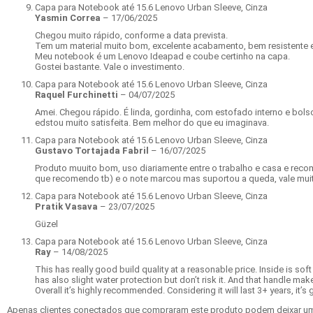
Capa para Notebook até 15.6 Lenovo Urban Sleeve, Cinza
Yasmin Correa
–
17/06/2025
Chegou muito rápido, conforme a data prevista.
Tem um material muito bom, excelente acabamento, bem resistente e
Meu notebook é um Lenovo Ideapad e coube certinho na capa.
Gostei bastante. Vale o investimento.
Capa para Notebook até 15.6 Lenovo Urban Sleeve, Cinza
Raquel Furchinetti
–
04/07/2025
Amei. Chegou rápido. É linda, gordinha, com estofado interno e bolso
edstou muito satisfeita. Bem melhor do que eu imaginava.
Capa para Notebook até 15.6 Lenovo Urban Sleeve, Cinza
Gustavo Tortajada Fabril
–
16/07/2025
Produto muuito bom, uso diariamente entre o trabalho e casa e rec
que recomendo tb) e o note marcou mas suportou a queda, vale muit
Capa para Notebook até 15.6 Lenovo Urban Sleeve, Cinza
Pratik Vasava
–
23/07/2025
Güzel
Capa para Notebook até 15.6 Lenovo Urban Sleeve, Cinza
Ray
–
14/08/2025
This has really good build quality at a reasonable price. Inside is soft
has also slight water protection but don’t risk it. And that handle mak
Overall it’s highly recommended. Considering it will last 3+ years, it’
Apenas clientes conectados que compraram este produto podem deixar um