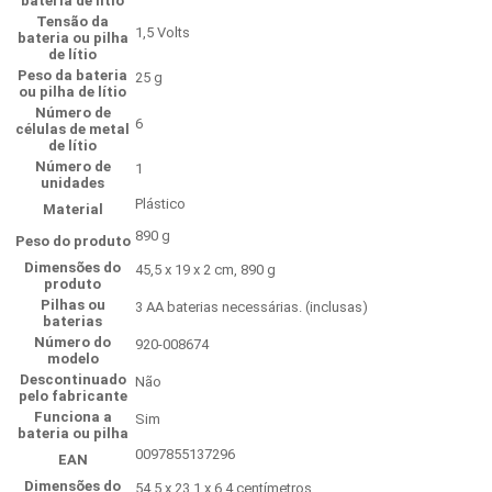
bateria de lítio
Tensão da
‎1,5 Volts
bateria ou pilha
de lítio
Peso da bateria
‎25 g
ou pilha de lítio
Número de
‎6
células de metal
de lítio
Número de
‎1
unidades
‎Plástico
Material
‎890 g
Peso do produto
Dimensões do
‎45,5 x 19 x 2 cm, 890 g
produto
Pilhas ou
‎3 AA baterias necessárias. (inclusas)
baterias
Número do
‎920-008674
modelo
Descontinuado
‎Não
pelo fabricante
Funciona a
‎Sim
bateria ou pilha
‎0097855137296
EAN
Dimensões do
54.5 x 23.1 x 6.4 centímetros