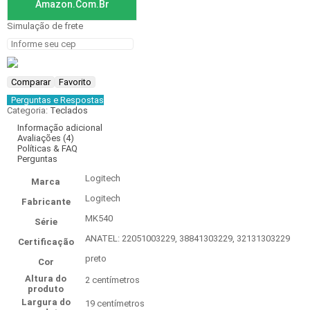
Amazon.com.br
Simulação de frete
Comparar
Favorito
Perguntas e Respostas
Categoria:
Teclados
Informação adicional
Avaliações (4)
Políticas & FAQ
Perguntas
‎Logitech
Marca
‎Logitech
Fabricante
‎MK540
Série
‎ANATEL: 22051003229, 38841303229, 32131303229
Certificação
‎preto
Cor
Altura do
‎2 centímetros
produto
Largura do
‎19 centímetros