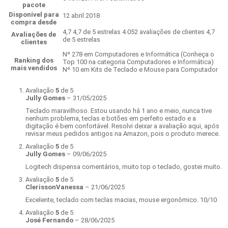
pacote
Disponível para
12 abril 2018
compra desde
4,7 4,7 de 5 estrelas 4.052 avaliações de clientes 4,7
Avaliações de
de 5 estrelas
clientes
Nº 278 em Computadores e Informática (Conheça o
Ranking dos
Top 100 na categoria Computadores e Informática)
mais vendidos
Nº 10 em Kits de Teclado e Mouse para Computador
Avaliação
5
de 5
Jully Gomes
–
31/05/2025
Teclado maravilhoso. Estou usando há 1 ano e meio, nunca tive
nenhum problema, teclas e botões em perfeito estado e a
digitação é bem confortável. Resolvi deixar a avaliação aqui, após
revisar meus pedidos antigos na Amazon, pois o produto merece.
Avaliação
5
de 5
Jully Gomes
–
09/06/2025
Logitech dispensa comentários, muito top o teclado, gostei muito.
Avaliação
5
de 5
ClerissonVanessa
–
21/06/2025
Excelente, teclado com teclas macias, mouse ergonômico. 10/10
Avaliação
5
de 5
José Fernando
–
28/06/2025