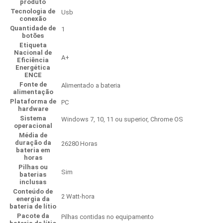
produto
Tecnologia de
‎Usb
conexão
Quantidade de
‎1
botões
Etiqueta
Nacional de
‎A+
Eficiência
Energética
ENCE
Fonte de
‎Alimentado a bateria
alimentação
Plataforma de
‎PC
hardware
Sistema
‎Windows 7, 10, 11 ou superior, Chrome OS
operacional
Média de
duração da
‎26280 Horas
bateria em
horas
Pilhas ou
‎Sim
baterias
inclusas
Conteúdo de
‎2 Watt-hora
energia da
bateria de lítio
Pacote da
‎Pilhas contidas no equipamento