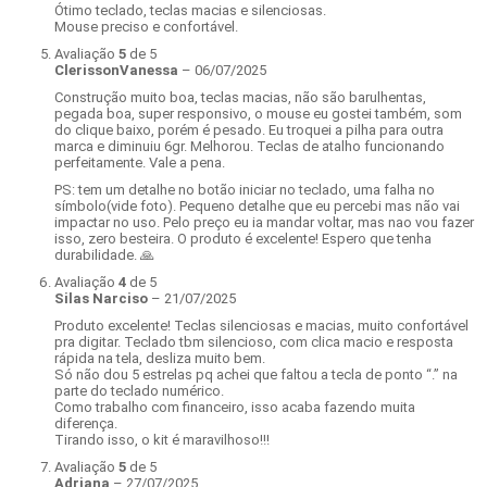
Ótimo teclado, teclas macias e silenciosas.
Mouse preciso e confortável.
Avaliação
5
de 5
ClerissonVanessa
–
06/07/2025
Construção muito boa, teclas macias, não são barulhentas,
pegada boa, super responsivo, o mouse eu gostei também, som
do clique baixo, porém é pesado. Eu troquei a pilha para outra
marca e diminuiu 6gr. Melhorou. Teclas de atalho funcionando
perfeitamente. Vale a pena.
PS: tem um detalhe no botão iniciar no teclado, uma falha no
símbolo(vide foto). Pequeno detalhe que eu percebi mas não vai
impactar no uso. Pelo preço eu ia mandar voltar, mas nao vou fazer
isso, zero besteira. O produto é excelente! Espero que tenha
durabilidade. 🙏
Avaliação
4
de 5
Silas Narciso
–
21/07/2025
Produto excelente! Teclas silenciosas e macias, muito confortável
pra digitar. Teclado tbm silencioso, com clica macio e resposta
rápida na tela, desliza muito bem.
Só não dou 5 estrelas pq achei que faltou a tecla de ponto “.” na
parte do teclado numérico.
Como trabalho com financeiro, isso acaba fazendo muita
diferença.
Tirando isso, o kit é maravilhoso!!!
Avaliação
5
de 5
Adriana
–
27/07/2025