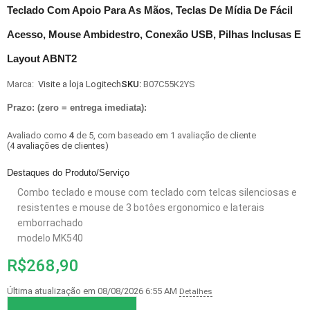
Teclado Com Apoio Para As Mãos, Teclas De Mídia De Fácil
Acesso, Mouse Ambidestro, Conexão USB, Pilhas Inclusas E
Layout ABNT2
Marca:
Visite a loja Logitech
SKU:
B07C55K2YS
Prazo: (zero = entrega imediata):
Avaliado como
4
de 5, com baseado em
1
avaliação de cliente
(
4
avaliações de clientes)
Destaques do Produto/Serviço
Combo teclado e mouse com teclado com telcas silenciosas e
resistentes e mouse de 3 botôes ergonomico e laterais
emborrachado
modelo MK540
R$
268,90
Última atualização em 08/08/2026 6:55 AM
Detalhes