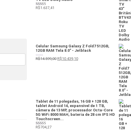
R$
1.637,41
Avaliação
4
de 5
Celular Samsung Galaxy Z Fold7 512GB,
12GB RAM Tela 8.0" - Jetblack
R$
14.599,00
R$
10.439,10
Avaliação
0
de
5
Tablet de 11 polegadas, 16 GB + 128 GB,
tablet Android 14, expansível de 1 TB,
câmera de 13 MP, processador Octa-Core
5G WiFi 8000 MAH, bateria de 28 cm IPS HD
Touchscreen...
R$
704,27
Avaliação