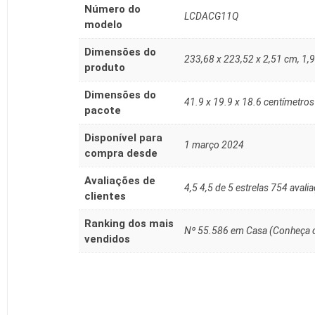
Número do
‎LCDACG11Q
modelo
Dimensões do
‎233,68 x 223,52 x 2,51 cm, 1,
produto
Dimensões do
41.9 x 19.9 x 18.6 centímetros
pacote
Disponível para
1 março 2024
compra desde
Avaliações de
4,5 4,5 de 5 estrelas 754 avalia
clientes
Ranking dos mais
Nº 55.586 em Casa (Conheça o
vendidos