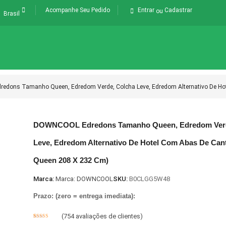
Acompanhe Seu Pedido
Entrar
Cadastrar
ou
Brasil
dons Tamanho Queen, Edredom Verde, Colcha Leve, Edredom Alternativo De Hot
DOWNCOOL Edredons Tamanho Queen, Edredom Verd
Leve, Edredom Alternativo De Hotel Com Abas De Cant
Queen 208 X 232 Cm)
Marca:
Marca: DOWNCOOL
SKU:
B0CLGG5W48
Prazo: (zero = entrega imediata):
(
754
avaliações de clientes)
Avaliado
1