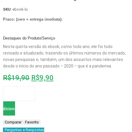
SKU:
ebook-lu
Prazo: (zero = entrega imediata):
Destaques do Produto/Serviço
Nesta quinta versão do ebook, como todo ano, ele foi todo
revisado e atualizado, trazendo os últimos números do mercado,
novas pesquisas e, também, um dos assuntos mais relevantes
desde o início do ano passado – 2020 – que é a pandemia.
R$
19,90
R$
9,90
Adicionar
Comparar
Favorito
Ao
Perguntas e Respostas