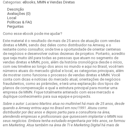
Categorias:
eBooks
,
MMN e Vendas Diretas
Carrinho
Descrição
Avaliações (0)
Local
Políticas & FAQ
Perguntas
Como esse ebook pode me ajudar?
Este material é o resultado de mais de 25 anos de atuação com vendas
diretas e MMN, sendo dez deles como distribuidor na Amway, e o
restante como consultor, onde tive a oportunidade de orientar centenas
de negócios e desenvolver outras dezenas de projetos. Portanto, acredito
que seja muito útil para todas as pessoas que atuam no segmento de
vendas diretas e MMN, pois, além da história cronológica desde o início,
com seu timeline ao longo dos anos no mundo e aqui no Brasil, você tem
números atuais do mercado global e local, as categorias principais, além
de mostrar como funciona o processo de vendas diretas e MMN. Você
conta com dicas e notícias do mercado atual, orientações de negócios
fraudulentos, como as pirâmides, e terá uma explanação dos tipos de
planos de compensação e qual a estrutura principal para montar uma
empresa de MMN. Fique totalmente antenado com esse mercado e
duplique conhecimento para sua equipe e prospects.
Sobre o autor: Luciano Martins atua no multinível há mais de 25 anos, desde
quando a Amway entrou aqui no Brasil em nov/1991. Atuou como
distribuidor por dez anos e depois partiu para a consultoria na área,
atendendo empresas e profissionais que quisessem implantar o MMN nos
seus negócios. Embora tenha estudado engenharia por três anos, se formou
em Marketing. Atua também na área de TI e Marketing Digital há mais de