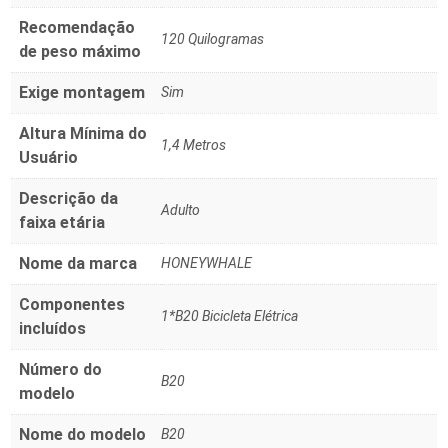
Recomendação
120 Quilogramas
de peso máximo
Exige montagem
Sim
Altura Mínima do
1,4 Metros
Usuário
Descrição da
Adulto
faixa etária
Nome da marca
HONEYWHALE
Componentes
1*B20 Bicicleta Elétrica
incluídos
Número do
B20
modelo
Nome do modelo
B20