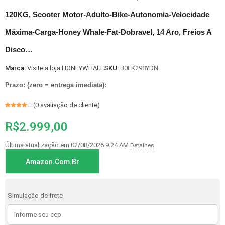
120KG, Scooter Motor-Adulto-Bike-Autonomia-Velocidade
Máxima-Carga-Honey Whale-Fat-Dobravel, 14 Aro, Freios A
Disco…
Marca:
Visite a loja HONEYWHALE
SKU:
B0FK298YDN
Prazo: (zero = entrega imediata):
(
0
avaliação de cliente)
Avaliado
1
como
4
R$
2.999,00
de 5, com
baseado
em
avaliação
de cliente
Última atualização em 02/08/2026 9:24 AM
Detalhes
Amazon.com.br
Simulação de frete