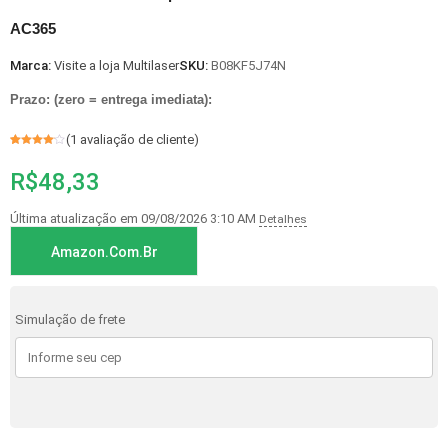
AC365
Marca:
Visite a loja Multilaser
SKU:
B08KF5J74N
Prazo: (zero = entrega imediata):
(
1
avaliação de cliente)
Avaliado
1
como
4
R$
48,33
de 5, com
baseado
em
avaliação
de cliente
Última atualização em 09/08/2026 3:10 AM
Detalhes
Amazon.com.br
Simulação de frete