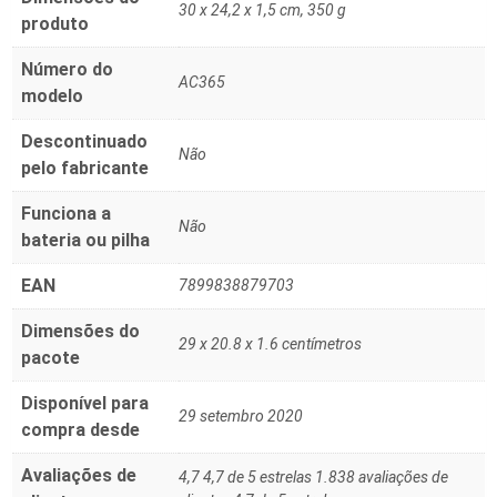
‎30 x 24,2 x 1,5 cm, 350 g
produto
Número do
‎AC365
modelo
Descontinuado
‎Não
pelo fabricante
Funciona a
‎Não
bateria ou pilha
EAN
‎7899838879703
Dimensões do
29 x 20.8 x 1.6 centímetros
pacote
Disponível para
29 setembro 2020
compra desde
Avaliações de
4,7 4,7 de 5 estrelas 1.838 avaliações de