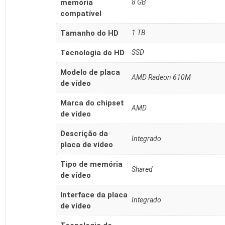
memória
‎8 GB
compatível
Tamanho do HD
‎1 TB
Tecnologia do HD
‎SSD
Modelo de placa
‎AMD Radeon 610M
de vídeo
Marca do chipset
‎AMD
de vídeo
Descrição da
‎Integrado
placa de vídeo
Tipo de memória
‎Shared
de vídeo
Interface da placa
‎Integrado
de vídeo