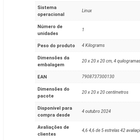
Sistema
‎Linux
operacional
Número de
‎1
unidades
Peso do produto
‎4 Kilograms
Dimensões da
‎20 x 20 x 20 cm, 4 quilograma
embalagem
EAN
‎7908737300130
Dimensões do
20 x 20 x 20 centímetros
pacote
Disponível para
4 outubro 2024
compra desde
Avaliações de
4,6 4,6 de 5 estrelas 42 avaliaç
clientes