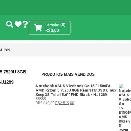
(0)
Carrinho
R$
0,00
NJ1289
 5 7520U 8GB
PRODUTOS MAIS VENDIDOS
NJ1289
Notebook ASUS Vivobook Go 15 E1504FA
AMD Ryzen 5 7520U 8GB Ram 1TB SSD Linux
KeepOS Tela 15,6"" FHD Black - NJ1289
R$
2.849,00
R$
2.519,00
Avaliação
4
de 5