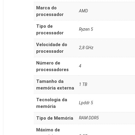
Marca do
‎AMD
processador
Tipo de
‎Ryzen 5
processador
Velocidade do
‎2,8 GHz
processador
Número de
‎4
processadores
Tamanho da
‎1 TB
memória externa
Tecnologia da
‎Lpddr 5
memória
Tipo de Memória
‎RAM DDR5
Máximo de