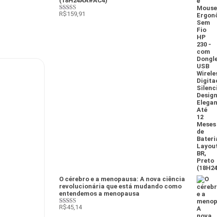
(18H24AA#AC4)
R$
159,91
Avaliação
4
de 5
O cérebro e a menopausa: A nova ciência
revolucionária que está mudando como
entendemos a menopausa
R$
45,14
Avaliação
4
de 5