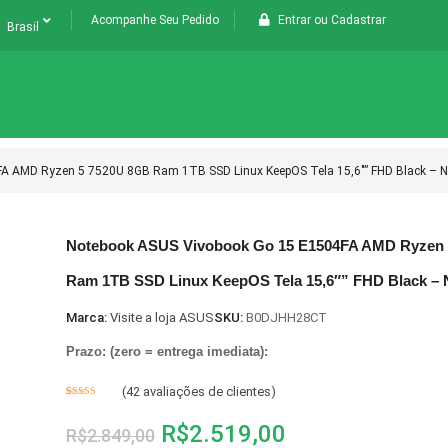
Acompanhe Seu Pedido
Entrar
ou
Cadastrar
Brasil
A AMD Ryzen 5 7520U 8GB Ram 1TB SSD Linux KeepOS Tela 15,6″” FHD Black – 
Notebook ASUS Vivobook Go 15 E1504FA AMD Ryzen
Ram 1TB SSD Linux KeepOS Tela 15,6″” FHD Black – 
Marca:
Visite a loja ASUS
SKU:
B0DJHH28CT
Prazo: (zero = entrega imediata):
(
42
avaliações de clientes)
Avaliado
1
como
4
de
R$
2.519,00
5, com
R$
2.849,00
baseado
em