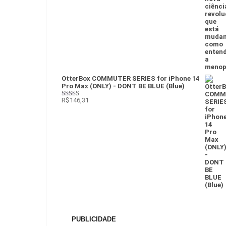
OtterBox COMMUTER SERIES for iPhone 14
Pro Max (ONLY) - DONT BE BLUE (Blue)
R$
146,31
Avaliação
4
de 5
PUBLICIDADE