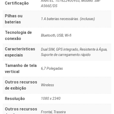
‎ANATEL: 107622400953, Modelo: SM-
Certificação
A566E/DS
Pilhas ou
‎1 A baterias necessárias. (inclusas)
baterias
Tecnologia de
‎Bluetooth, USB, Wi-fi
conexão
Características
‎Dual SIM, GPS integrado, Resistente à Água,
especiais
Suporte de carregamento rápido
Tamanho de tela
‎6,7 Polegadas
vertical
Outros recursos
‎Wireless
de exibição
Resolução
‎1080 x 2340
Outros recursos
‎Frontal, Traseira