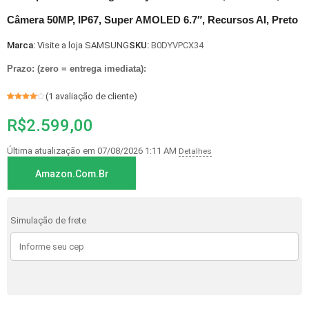
Câmera 50MP, IP67, Super AMOLED 6.7″, Recursos AI, Preto
Marca:
Visite a loja SAMSUNG
SKU:
B0DYVPCX34
Prazo: (zero = entrega imediata):
(
1
avaliação de cliente)
Avaliado
1
como
4
R$
2.599,00
de 5, com
baseado
em
avaliação
de cliente
Última atualização em 07/08/2026 1:11 AM
Detalhes
Amazon.com.br
Simulação de frete