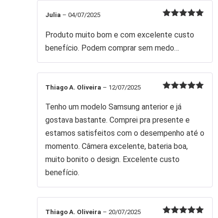
Julia
–
04/07/2025
Avaliação
5
de 5
Produto muito bom e com excelente custo
benefício. Podem comprar sem medo…
Thiago A. Oliveira
–
12/07/2025
Avaliação
5
de 5
Tenho um modelo Samsung anterior e já
gostava bastante. Comprei pra presente e
estamos satisfeitos com o desempenho até o
momento. Câmera excelente, bateria boa,
muito bonito o design. Excelente custo
benefício.
Thiago A. Oliveira
–
20/07/2025