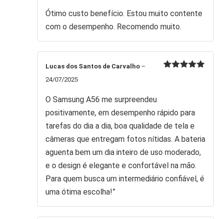
Avaliação
5
de 5
Ótimo custo benefício. Estou muito contente
com o desempenho. Recomendo muito.
Lucas dos Santos de Carvalho
–
Avaliação
5
24/07/2025
de 5
O Samsung A56 me surpreendeu
positivamente, em desempenho rápido para
tarefas do dia a dia, boa qualidade de tela e
câmeras que entregam fotos nítidas. A bateria
aguenta bem um dia inteiro de uso moderado,
e o design é elegante e confortável na mão.
Para quem busca um intermediário confiável, é
uma ótima escolha!”