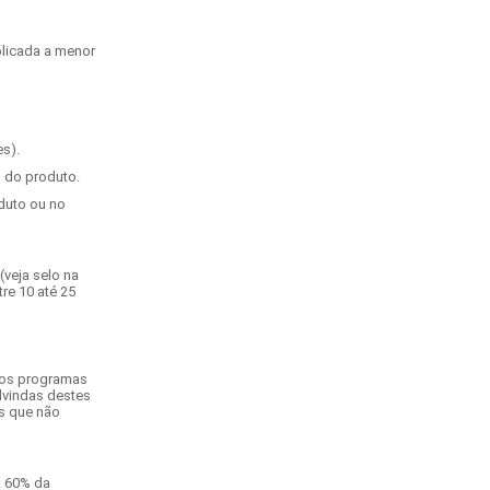
plicada a menor
s).
a do produto.
duto ou no
(veja selo na
re 10 até 25
m os programas
dvindas destes
as que não
a 60% da