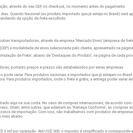
zação, através do seu CEP, no checkout, no momento antes do pagamento.
5 dias. Quando Nacional (ou produto importado que já esteja no Brasil) será a
ependendo da opção de frete escolhido.
utras transportadoras, através da empresa 'Mercado Envio' (empresa de frete
(CEP) e modalidade de envio selecionada pelo cliente, apresentado na págin
ulação de Frete', abaixo de 'Destaques do Produto', na página de cada pro
doras, portanto preços e prazos são estabelecidos por estas empresas.
 pode variar. Para produtos nacionais e importados que já estejam no Brasil 
. Para produtos importados, onde o frete é grátis, a entrega poder variar ent
trado aqui na sua conta. No caso de compras internacionais, de acordo co
ress, Shein, entre outras, que aderiram ao 'Remeça Conforme', as compras a
 impostos de importação. Com isso, não trabalhamos com produtos de empres
a mais abaixo.
$ 3 mil por operação. Até US$ 500, o imposto é simplificado e corresponde 