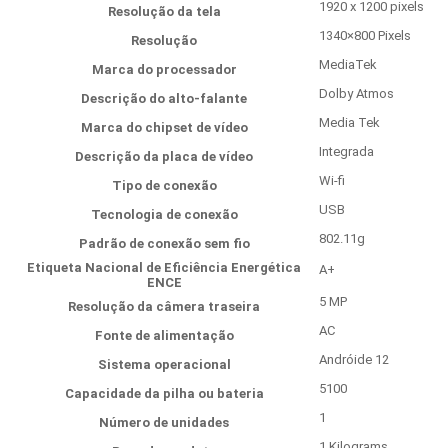
‎1920 x 1200 pixels
Resolução da tela
‎1340×800 Pixels
Resolução
‎MediaTek
Marca do processador
‎Dolby Atmos
Descrição do alto-falante
‎Media Tek
Marca do chipset de vídeo
‎Integrada
Descrição da placa de vídeo
‎Wi-fi
Tipo de conexão
‎USB
Tecnologia de conexão
‎802.11g
Padrão de conexão sem fio
Etiqueta Nacional de Eficiência Energética
‎A+
ENCE
‎5 MP
Resolução da câmera traseira
‎AC
Fonte de alimentação
‎Andróide 12
Sistema operacional
‎5100
Capacidade da pilha ou bateria
‎1
Número de unidades
‎1 Kilograms