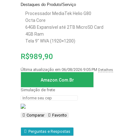
Destaques do Produto/Serviço
Processador MediaTek Helio G80
Octa Core
64GB Expansível até 2TB MicroSD Card
4GB Ram
Tela 9″ WVA (1920×1200)
R$
989,90
Última atualização em 06/08/2026 9:05 PM
Detalhes
Amazon.com.br
Simulação de frete
Comparar
Favorito
Perguntas e Respostas