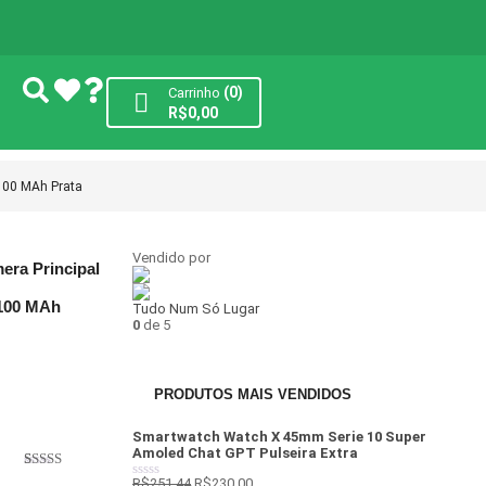
(0)
Carrinho
R$
0,00
100 MAh Prata
Vendido por
era Principal
5100 MAh
Tudo Num Só Lugar
0
de 5
PRODUTOS MAIS VENDIDOS
Smartwatch Watch X 45mm Serie 10 Super
Amoled Chat GPT Pulseira Extra
Avaliado
1
R$
251,44
R$
230,00