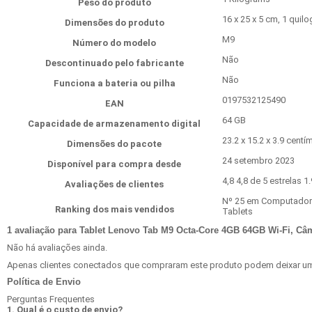
Peso do produto
‎16 x 25 x 5 cm, 1 qui
Dimensões do produto
‎M9
Número do modelo
‎Não
Descontinuado pelo fabricante
‎Não
Funciona a bateria ou pilha
‎0197532125490
EAN
‎64 GB
Capacidade de armazenamento digital
23.2 x 15.2 x 3.9 centí
Dimensões do pacote
24 setembro 2023
Disponível para compra desde
4,8 4,8 de 5 estrelas 1
Avaliações de clientes
Nº 25 em Computadore
Ranking dos mais vendidos
Tablets
1 avaliação para
Tablet Lenovo Tab M9 Octa-Core 4GB 64GB Wi-Fi, Câm
Não há avaliações ainda.
Apenas clientes conectados que compraram este produto podem deixar um
Política de Envio
Perguntas Frequentes
1. Qual é o custo de envio?