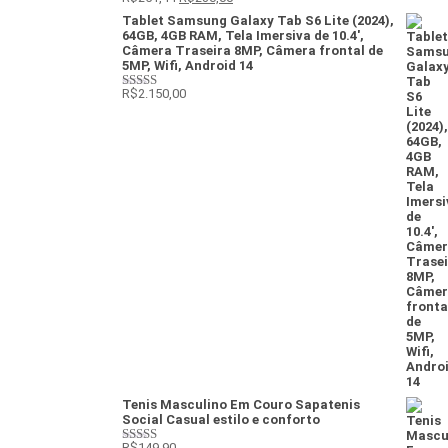
Avaliação
como
4
de
0
5, com
Tablet Samsung Galaxy Tab S6 Lite (2024),
de
baseado
64GB, 4GB RAM, Tela Imersiva de 10.4',
5
em
Câmera Traseira 8MP, Câmera frontal de
avaliação
5MP, Wifi, Android 14
de cliente
R$
2.150,00
Avaliação
4
de 5
Tenis Masculino Em Couro Sapatenis
Social Casual estilo e conforto
R$
149,90