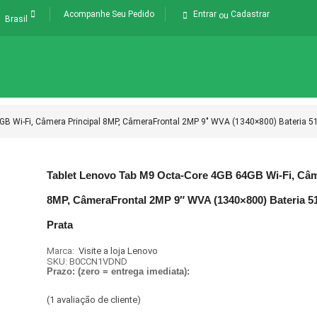
Acompanhe Seu Pedido
Entrar
Cadastrar
ou
Brasil
GB Wi-Fi, Câmera Principal 8MP, CâmeraFrontal 2MP 9″ WVA (1340×800) Bateria 5
Tablet Lenovo Tab M9 Octa-Core 4GB 64GB Wi-Fi, Câm
8MP, CâmeraFrontal 2MP 9″ WVA (1340×800) Bateria 
Prata
Marca:
Visite a loja Lenovo
SKU:
B0CCN1VDND
Prazo: (zero = entrega imediata):
(
1
avaliação de cliente)