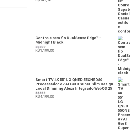
Avaliação
3
de 5
Controle sem fio DualSense Edge™ -
Midnight Black
R$
1.199,00
Avaliação
4
de 5
Smart TV 4K 55" LG QNED 55QNED80
Processador α7 AI Ger8 Super Slim Design
Local Dimming Alexa Integrado WebOS 25
R$
4.199,00
Avaliação
4
de 5