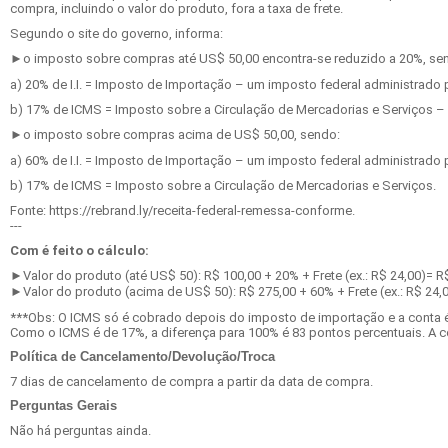
compra, incluindo o valor do produto, fora a taxa de frete.
Segundo o site do governo, informa:
►o imposto sobre compras até US$ 50,00 encontra-se reduzido a 20%, se
a) 20% de I.I. = Imposto de Importação – um imposto federal administrado p
b) 17% de ICMS = Imposto sobre a Circulação de Mercadorias e Serviços –
►o imposto sobre compras acima de US$ 50,00, sendo:
a) 60% de I.I. = Imposto de Importação – um imposto federal administrado p
b) 17% de ICMS = Imposto sobre a Circulação de Mercadorias e Serviços.
Fonte: https://rebrand.ly/receita-federal-remessa-conforme.
---
Com é feito o cálculo:
►Valor do produto (até US$ 50): R$ 100,00 + 20% + Frete (ex.: R$ 24,00)= R
►Valor do produto (acima de US$ 50): R$ 275,00 + 60% + Frete (ex.: R$ 24,
***Obs: O ICMS só é cobrado depois do imposto de importação e a conta é f
Como o ICMS é de 17%, a diferença para 100% é 83 pontos percentuais. A co
Política de Cancelamento/Devolução/Troca
7 dias de cancelamento de compra a partir da data de compra.
Perguntas Gerais
Não há perguntas ainda.