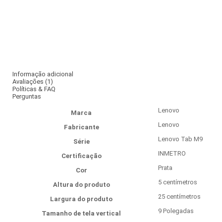
Informação adicional
Avaliações (1)
Políticas & FAQ
Perguntas
‎Lenovo
Marca
‎Lenovo
Fabricante
‎Lenovo Tab M9
Série
‎INMETRO
Certificação
‎Prata
Cor
‎5 centímetros
Altura do produto
‎25 centímetros
Largura do produto
‎9 Polegadas
Tamanho de tela vertical