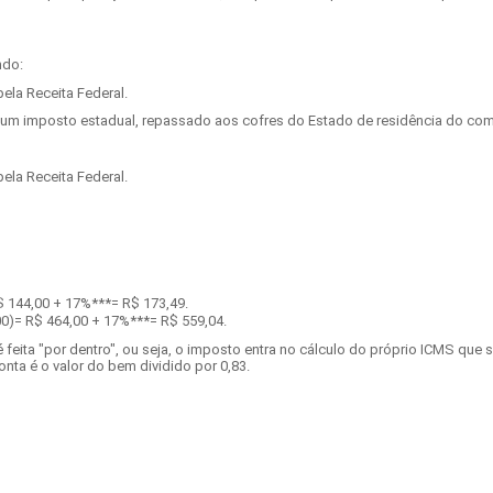
ndo:
ela Receita Federal.
 um imposto estadual, repassado aos cofres do Estado de residência do com
ela Receita Federal.
$ 144,00 + 17%***= R$ 173,49.
00)= R$ 464,00 + 17%***= R$ 559,04.
eita "por dentro", ou seja, o imposto entra no cálculo do próprio ICMS que 
nta é o valor do bem dividido por 0,83.