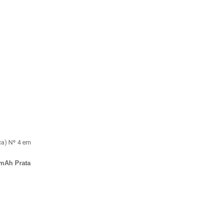
ca) Nº 4 em
 mAh Prata