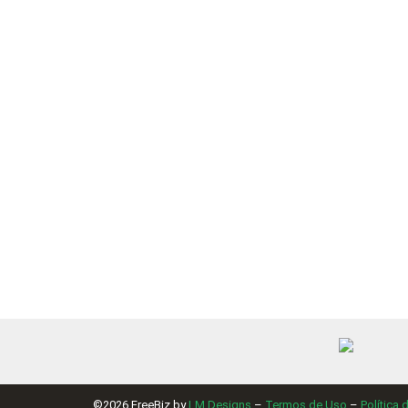
Produtos Relacionados
amazon.com.br
Tablet Samsung Galaxy Tab S6 Lite (2024), 64GB, 4GB RAM, Tela Imersi
(0)
R$
2.150,00
Comparar
Favorito
Vendido por:
Tudo Num Só Lugar
0
de 5
©2026 FreeBiz by
LM Designs
–
Termos de Uso
–
Política 