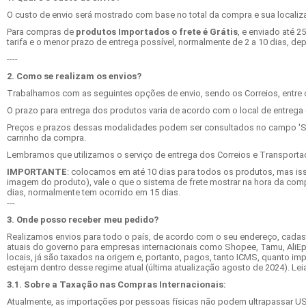
O custo de envio será mostrado com base no total da compra e sua locali
Para compras de
produtos Importados o frete é Grátis
, e enviado até 2
tarifa e o menor prazo de entrega possível, normalmente de 2 a 10 dias, d
----
2. Como se realizam os envios?
Trabalhamos com as seguintes opções de envio, sendo os Correios, entre o
O prazo para entrega dos produtos varia de acordo com o local de entrega 
Preços e prazos dessas modalidades podem ser consultados no campo 'Sim
carrinho da compra.
Lembramos que utilizamos o serviço de entrega dos Correios e Transporta
IMPORTANTE
: colocamos em até 10 dias para todos os produtos, mas isso
imagem do produto), vale o que o sistema de frete mostrar na hora da compra
dias, normalmente tem ocorrido em 15 dias.
---
3. Onde posso receber meu pedido?
Realizamos envios para todo o país, de acordo com o seu endereço, cadas
atuais do governo para empresas internacionais como Shopee, Tamu, AliEp
locais, já são taxados na origem e, portanto, pagos, tanto ICMS, quanto
estejam dentro desse regime atual (última atualização agosto de 2024). Lei
3.1. Sobre a Taxação nas Compras Internacionais:
Atualmente, as importações por pessoas físicas não podem ultrapassar US