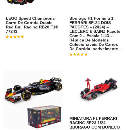
LEGO Speed Champions
Bburago F1 Formula 1
Carro De Corrida Oracle
FERRARI SF-24 DOIS
Red Bull Racing RB20 F1®
PACOTES – (2024) –
77243
LECLERC E SAINZ Pacote
Com 2 – Escala 1:43 –
Réplica De Modelos
Avaliação
4
de 5
Colecionáveis De Carros
De Corrida Incrivelmente…
Avaliação
4
de 5
MINIATURA F1 FERRARI
RACING SF23 1/24
BBURAGO COM BONECO