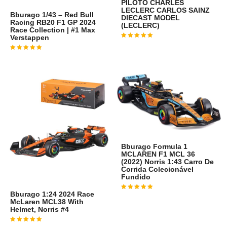
PILOTO CHARLES
LECLERC CARLOS SAINZ
Bburago 1/43 – Red Bull
DIECAST MODEL
Racing RB20 F1 GP 2024
(LECLERC)
Race Collection | #1 Max
Verstappen
Avaliação
4
de 5
Avaliação
4
de 5
Bburago Formula 1
MCLAREN F1 MCL 36
(2022) Norris 1:43 Carro De
Corrida Colecionável
Fundido
Bburago 1:24 2024 Race
Avaliação
4
de 5
McLaren MCL38 With
Helmet, Norris #4
Avaliação
4
de 5