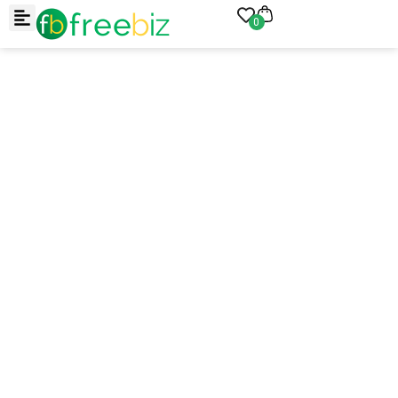
0
Arraste e solte ou clique para selecionar.
JPEG, PNG, GIF, WebP, MP4, WebM · Imagens máx. 8 MB · Vídeos
máx. 100 MB