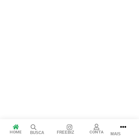
Arraste e solte ou clique para selecionar.
JPEG, PNG, GIF, WebP, MP4, WebM · Imagens máx. 8 MB · Vídeos
máx. 100 MB
Cancelar
Publicar
HOME
CONTA
FREEBIZ
BUSCA
MAIS