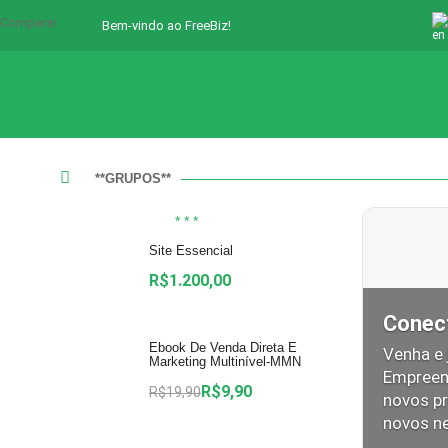
Comparar
Bem-vindo ao FreeBiz!
**GRUPOS**
* * *
Site Essencial
R$
1.200,00
Conec
Ebook De Venda Direta E
Venha e 
Marketing Multinível-MMN
Empreen
R$
9,90
R$
19,90
novos pr
novos n