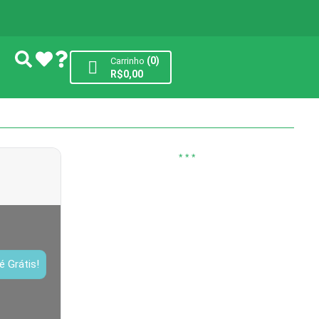
(0)
Carrinho
R$
0,00
* * *
-24%
é Grátis!
PHILIPS, Smart TV Ambilight 50″ 4K,
50PUG8100/78, Comando De Voz,
HDR10+/Dolby Atmos, VRR/ALLM, Bluetooth