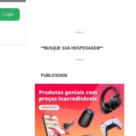
(8)
Avaliação
4
de 5
R$
2.195,79
R$
2.899,00
Login
Comparar
* * *
Favorito
Vendido por:
Tudo Num Só Lugar
**BUSQUE SUA HOSPEDAGEM**
0
* * *
de
5
PUBLICIDADE