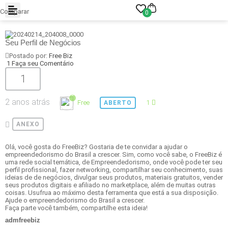
Comparar
0
Seu Perfil de Negócios
Postado por:
Free Biz
1 Faça seu Comentário
1
2 anos atrás
Free
1
ABERTO
ANEXO
Olá, você gosta do FreeBiz? Gostaria de te convidar a ajudar o
empreendedorismo do Brasil a crescer. Sim, como você sabe, o FreeBiz é
uma rede social temática, de Empreendedorismo, onde você pode ter seu
perfil profissional, fazer networking, compartilhar seu conhecimento, suas
ideias de de negócios, divulgar seus produtos, materiais gratuitos, vender
seus produtos digitais e afiliado no marketplace, além de muitas outras
coisas. Usufrua ao máximo desta ferramenta que está a sua disposição.
Ajude o empreendedorismo do Brasil a crescer.
Faça parte você também, compartilhe esta ideia!
admfreebiz