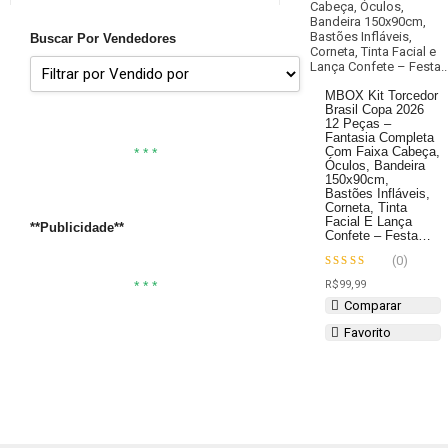
Buscar Por Vendedores
MBOX Kit Torcedor
Brasil Copa 2026
12 Peças –
Fantasia Completa
Com Faixa Cabeça,
* * *
Óculos, Bandeira
150x90cm,
Bastões Infláveis,
Corneta, Tinta
Facial E Lança
**Publicidade**
Confete – Festa…
(0)
Avaliação
* * *
R$
99,99
4
de 5
Comparar
Favorito