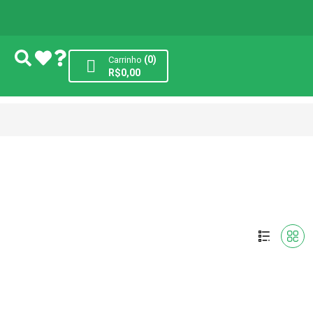
(0)
Carrinho
R$
0,00