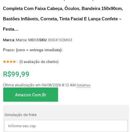
Completa Com Faixa Cabeça, Óculos, Bandeira 150x90cm,
Bastões Infláveis, Corneta, Tinta Facial E Lança Confete –
Festa…
Marca:
Marca: MBOX
SKU:
B0GX1V2MG3
Prazo: (zero = entrega imediata):
(
0
avaliação de cliente)
Avaliado
1
como
4
R$
99,99
de 5, com
baseado
em
avaliação
de cliente
Última atualização em 04/08/2026 8:12 AM
Detalhes
Amazon.com.br
Simulação de frete