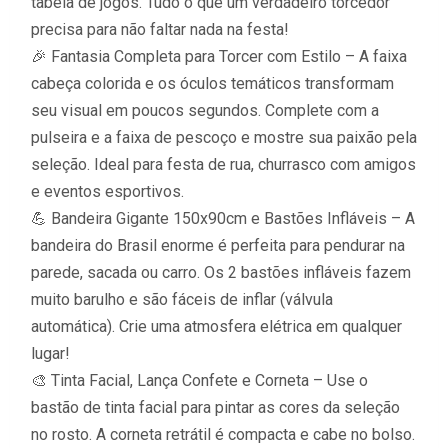
tabela de jogos. Tudo o que um verdadeiro torcedor
precisa para não faltar nada na festa!
🎉 Fantasia Completa para Torcer com Estilo – A faixa
cabeça colorida e os óculos temáticos transformam
seu visual em poucos segundos. Complete com a
pulseira e a faixa de pescoço e mostre sua paixão pela
seleção. Ideal para festa de rua, churrasco com amigos
e eventos esportivos.
💪 Bandeira Gigante 150x90cm e Bastões Infláveis – A
bandeira do Brasil enorme é perfeita para pendurar na
parede, sacada ou carro. Os 2 bastões infláveis fazem
muito barulho e são fáceis de inflar (válvula
automática). Crie uma atmosfera elétrica em qualquer
lugar!
🎨 Tinta Facial, Lança Confete e Corneta – Use o
bastão de tinta facial para pintar as cores da seleção
no rosto. A corneta retrátil é compacta e cabe no bolso.