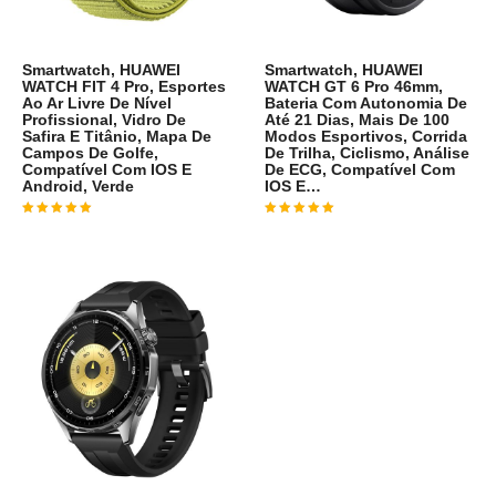
Smartwatch, HUAWEI
Smartwatch, HUAWEI
WATCH FIT 4 Pro, Esportes
WATCH GT 6 Pro 46mm,
Ao Ar Livre De Nível
Bateria Com Autonomia De
Profissional, Vidro De
Até 21 Dias, Mais De 100
Safira E Titânio, Mapa De
Modos Esportivos, Corrida
Campos De Golfe,
De Trilha, Ciclismo, Análise
Compatível Com IOS E
De ECG, Compatível Com
Android, Verde
IOS E…
Avaliação
4
de 5
Avaliação
4
de 5