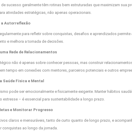
e sucesso geralmente têm rotinas bem estruturadas que maximizam sua produti
ara atividades estratégicas, não apenas operacionais.
 a Autorreflexão
egularmente para refletir sobre conquistas, desafios e aprendizados permite a
nto e melhora a tomada de decisões.
r uma Rede de Relacionamentos
tégico não é apenas sobre conhecer pessoas, mas construir relacionamento
tem tempo em conexões com mentores, parceiros potenciais e outros empre
a Saúde Física e Mental
mo pode ser emocionalmente e fisicamente exigente. Manter hábitos saudávei
 estresse – é essencial para sustentabilidade a longo prazo.
Metas e Monitorar Progresso
tivos claros e mensuráveis, tanto de curto quanto de longo prazo, e acompan
ar conquistas ao longo da jornada.