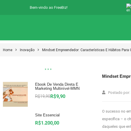
Bem-vindo ao FreeBiz!
Home
Inovação
Mindset Empreendedor: Características E Hábitos Para
* * *
Mindset Empre
Ebook De Venda Direta E
Marketing Multinível-MMN
Postado por:
R$
9,90
R$
19,90
O sucesso no em
Site Essencial
específica – o 
R$
1.200,00
daqueles que enf