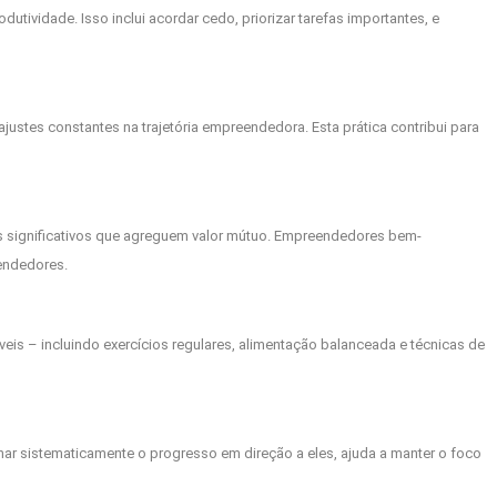
vidade. Isso inclui acordar cedo, priorizar tarefas importantes, e
justes constantes na trajetória empreendedora. Esta prática contribui para
s significativos que agreguem valor mútuo. Empreendedores bem-
endedores.
s – incluindo exercícios regulares, alimentação balanceada e técnicas de
har sistematicamente o progresso em direção a eles, ajuda a manter o foco