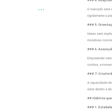
### 4. Adaptabi
O mercado está 
* * *
rigidamente a pla
### 5. Orienta
Ideias sem impl
iniciativas conc
### 6. Assunçã
Empreender semp
contras, e tomam
### 7. Criativi
A capacidade de 
estar aberto a a
## Hábitos que
### 1. Estabel