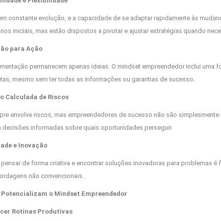
lidade e Flexibilidade
em constante evolução, e a capacidade de se adaptar rapidamente às muda
nos iniciais, mas estão dispostos a pivotar e ajustar estratégias quando nece
ção para Ação
ementação permanecem apenas ideias. O mindset empreendedor inclui uma fo
retas, mesmo sem ter todas as informações ou garantias de sucesso.
o Calculada de Riscos
re envolve riscos, mas empreendedores de sucesso não são simplesmente i
 decisões informadas sobre quais oportunidades perseguir.
dade e Inovação
pensar de forma criativa e encontrar soluções inovadoras para problemas é 
bordagens não convencionais.
 Potencializam o Mindset Empreendedor
ecer Rotinas Produtivas