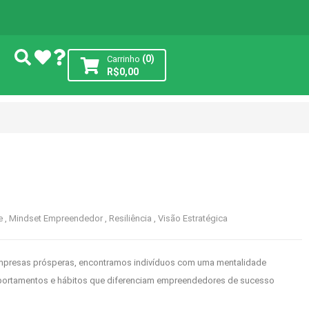
(0)
Carrinho
R$
0,00
e
,
Mindset Empreendedor
,
Resiliência
,
Visão Estratégica
empresas prósperas, encontramos indivíduos com uma mentalidade
portamentos e hábitos que diferenciam empreendedores de sucesso