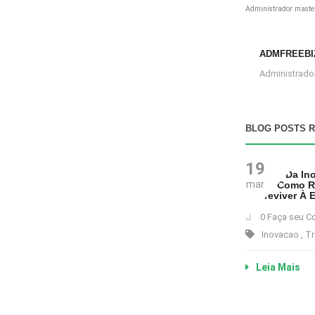
Administrador master
ADMFREEBI
Administrador
BLOG POSTS 
19
O Papel Da In
mar
Atual: Como R
Sobreviver À 
0 Faça seu C
Inovacao
,
Tr
Leia Mais