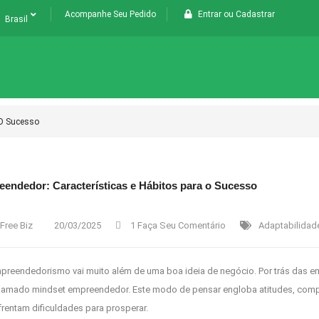
Acompanhe Seu Pedido
Entrar
ou
Cadastrar
Brasil
 O Sucesso
endedor: Características e Hábitos para o Sucesso
Free Biz
20/03/2025
1 Faça Seu Comentário
Adaptabilidad
preendedorismo vai muito além de uma boa ideia de negócio. Por trás das 
chamado mindset empreendedor. Este modo de pensar engloba atitudes, com
rentam dificuldades para prosperar.