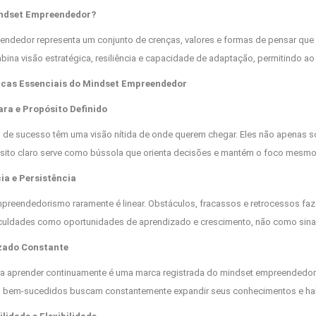
indset Empreendedor?
ndedor representa um conjunto de crenças, valores e formas de pensar que o
ina visão estratégica, resiliência e capacidade de adaptação, permitindo 
icas Essenciais do Mindset Empreendedor
ara e Propósito Definido
de sucesso têm uma visão nítida de onde querem chegar. Eles não apenas s
ósito claro serve como bússola que orienta decisões e mantém o foco mesm
cia e Persistência
preendedorismo raramente é linear. Obstáculos, fracassos e retrocessos f
culdades como oportunidades de aprendizado e crescimento, não como sinais
zado Constante
a aprender continuamente é uma marca registrada do mindset empreendedor. Se
bem-sucedidos buscam constantemente expandir seus conhecimentos e hab