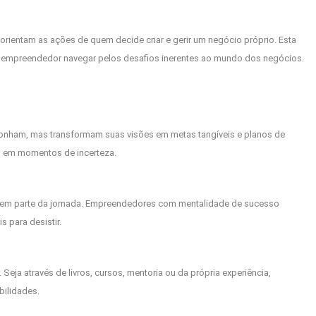
rientam as ações de quem decide criar e gerir um negócio próprio. Esta
ao empreendedor navegar pelos desafios inerentes ao mundo dos negócios.
onham, mas transformam suas visões em metas tangíveis e planos de
o em momentos de incerteza.
azem parte da jornada. Empreendedores com mentalidade de sucesso
 para desistir.
ja através de livros, cursos, mentoria ou da própria experiência,
ilidades.