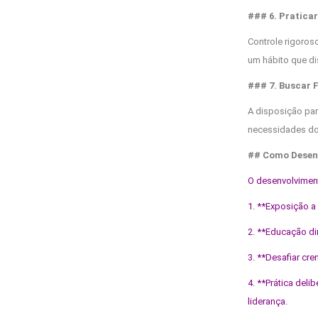
### 6. Praticar
Controle rigoros
um hábito que d
### 7. Buscar
A disposição par
necessidades do
## Como Desen
O desenvolviment
1. **Exposição a
2. **Educação di
3. **Desafiar cr
4. **Prática del
liderança.