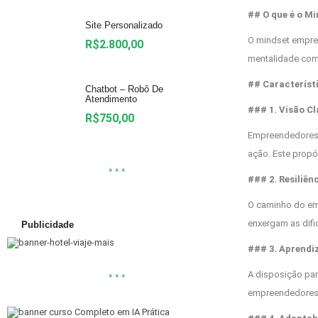
## O que é o M
Site Personalizado
O mindset empree
R$
2.800,00
mentalidade comb
## Característ
Chatbot – Robô De
Atendimento
### 1. Visão Cl
R$
750,00
Empreendedores 
ação. Este prop
* * *
### 2. Resiliên
O caminho do em
enxergam as difi
Publicidade
### 3. Aprendi
A disposição par
* * *
empreendedores 