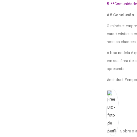
5. **Comunidade 
## Conclusão
O mindset empre
características 
nossas chances 
A boa notícia é 
em sua área de a
apresenta.
#mindset #empree
Sobre o a