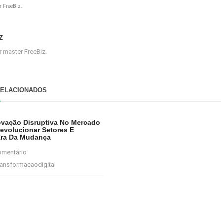
 FreeBiz.
Z
 master FreeBiz.
RELACIONADOS
ovação Disruptiva No Mercado
evolucionar Setores E
Era Da Mudança
omentário
ansformacaodigital