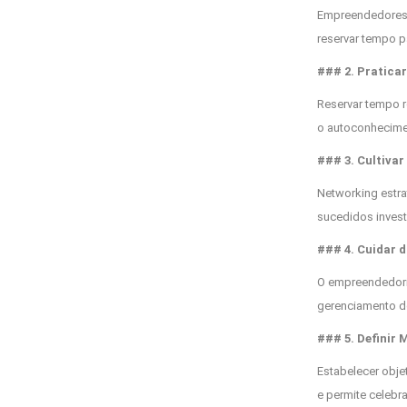
Empreendedores d
reservar tempo p
### 2. Praticar
Reservar tempo r
o autoconhecime
### 3. Cultiva
Networking estra
sucedidos inves
### 4. Cuidar d
O empreendedoris
gerenciamento do
### 5. Definir 
Estabelecer obje
e permite celebr