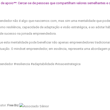
de apoio**: Cercar-se de pessoas que compartilham valores semelhantes e q
endedor não é algo que nascemos com, mas sim uma mentalidade que pode se
como resiliência, capacidade de adaptação e visão estratégica, e ao adotar 
de sucesso na jornada empreendedora.
que esta mentalidade pode beneficiar não apenas empreendedores tradicionais,
tuação. O mindset empreendedor, em essência, representa uma abordagem pro
ndedor #resiliencia #adaptabilidade #visaoestrategica
utor:
Free Biz