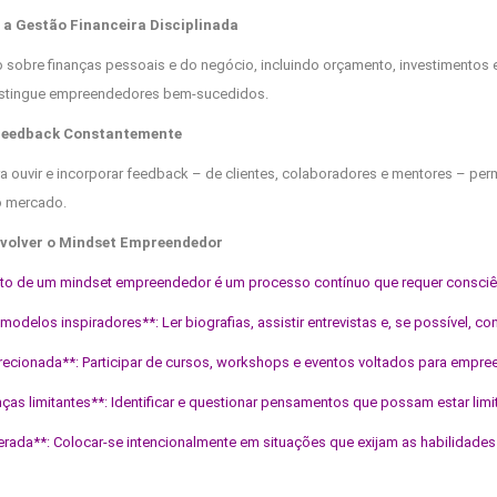
 a Gestão Financeira Disciplinada
o sobre finanças pessoais e do negócio, incluindo orçamento, investimentos e
istingue empreendedores bem-sucedidos.
 Feedback Constantemente
a ouvir e incorporar feedback – de clientes, colaboradores e mentores – perm
 mercado.
volver o Mindset Empreendedor
o de um mindset empreendedor é um processo contínuo que requer consciênc
 modelos inspiradores**: Ler biografias, assistir entrevistas e, se possível
recionada**: Participar de cursos, workshops e eventos voltados para empr
enças limitantes**: Identificar e questionar pensamentos que possam estar li
iberada**: Colocar-se intencionalmente em situações que exijam as habilida