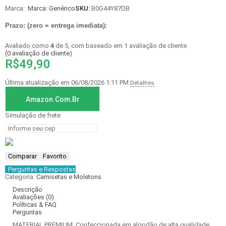
Marca:
Marca: Genérico
SKU:
B0G44Y87DB
Prazo: (zero = entrega imediata):
Avaliado como
4
de 5, com baseado em
1
avaliação de cliente
(
0
avaliação de cliente)
R$
49,90
Última atualização em 06/08/2026 1:11 PM
Detalhes
Amazon.com.br
Simulação de frete
Comparar
Favorito
Perguntas e Respostas
Categoria:
Camisetas e Moletons
Descrição
Avaliações (0)
Políticas & FAQ
Perguntas
MATERIAL PREMIUM: Confeccionada em algodão de alta qualidade,