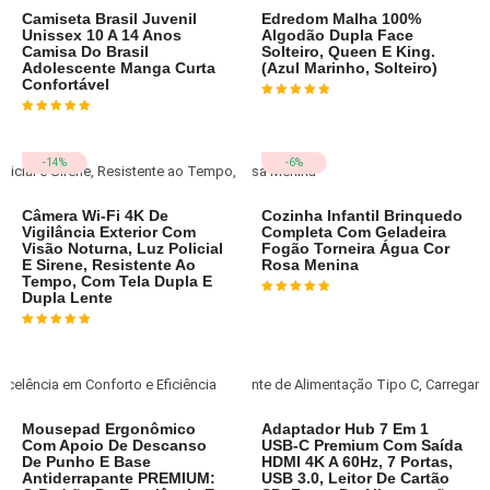
Camiseta Brasil Juvenil
Edredom Malha 100%
Unissex 10 A 14 Anos
Algodão Dupla Face
Camisa Do Brasil
Solteiro, Queen E King.
Adolescente Manga Curta
(Azul Marinho, Solteiro)
Confortável
Avaliação
4
de 5
Avaliação
4
de 5
-14%
-6%
Câmera Wi-Fi 4K De
Cozinha Infantil Brinquedo
Vigilância Exterior Com
Completa Com Geladeira
Visão Noturna, Luz Policial
Fogão Torneira Água Cor
E Sirene, Resistente Ao
Rosa Menina
Tempo, Com Tela Dupla E
Dupla Lente
Avaliação
3
de 5
Avaliação
4
de 5
Mousepad Ergonômico
Adaptador Hub 7 Em 1
Com Apoio De Descanso
USB-C Premium Com Saída
De Punho E Base
HDMI 4K A 60Hz, 7 Portas,
Antiderrapante PREMIUM:
USB 3.0, Leitor De Cartão