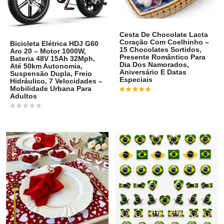
Cesta De Chocolate Lacta
Coração Com Coelhinho –
Bicicleta Elétrica HDJ G60
15 Chocolates Sortidos,
Aro 20 – Motor 1000W,
Presente Romântico Para
Bateria 48V 15Ah 32Mph,
Dia Dos Namorados,
Até 50km Autonomia,
Aniversário E Datas
Suspensão Dupla, Freio
Especiais
Hidráulico, 7 Velocidades –
Mobilidade Urbana Para
Adultos
Avaliação
5
de 5
Avaliação
0
de
5