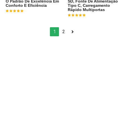
O Padrão De Excelência Em
SD, Fonte De Alimentação
Conforto E Eficiência
Tipo C, Carregamento
Rápido Multiportas
Avaliação
4
de 5
Avaliação
4
de 5
1
2
Arraste e solte ou clique para selecionar.
JPEG, PNG, GIF, WebP, MP4, WebM · Imagens máx. 8 MB · Vídeos
máx. 100 MB