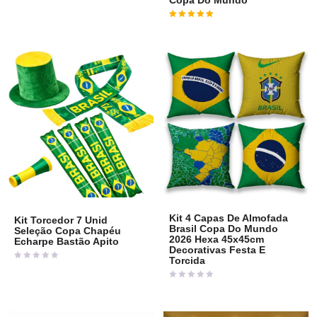
Copa Do Mundo
5
Avaliação
5
de 5
Kit 4 Capas De Almofada
Kit Torcedor 7 Unid
Brasil Copa Do Mundo
Seleção Copa Chapéu
2026 Hexa 45x45cm
Echarpe Bastão Apito
Decorativas Festa E
Torcida
Avaliação
0
de
Avaliação
5
0
de
5