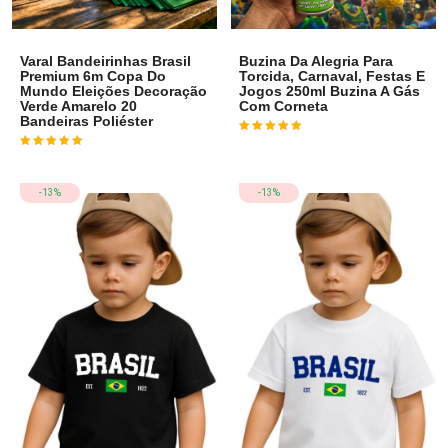
Varal Bandeirinhas Brasil
Buzina Da Alegria Para
Premium 6m Copa Do
Torcida, Carnaval, Festas E
Mundo Eleições Decoração
Jogos 250ml Buzina A Gás
Verde Amarelo 20
Com Corneta
Bandeiras Poliéster
Avaliação
4
de 5
Avaliação
3
de 5
-13%
-13%