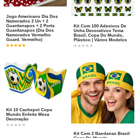
Jogo Americano Dia Dos
Namorados 2 Un + 2
Guardanapos + 2 Porta
Kit Com 100 Adesivos De
Guardanapos (Dia Dos
Unha Decorativos Tema
Namorados Vermelho
Brasil, Copa Do Mundo,
Guard. Vermelho)
Plástico | Vários Modelos
Avaliação
5
de 5
Avaliação
0
de
5
Kit 10 Cachepot Copa
Mundo Enfeite Mesa
Decoração
Avaliação
Kit Com 2 Bandanas Brasil
0
de