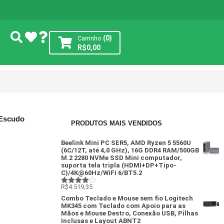
(0)
Carrinho
R$
0,00
 Escudo
PRODUTOS MAIS VENDIDOS
Beelink Mini PC SER5, AMD Ryzen 5 5560U
(6C/12T, até 4,0 GHz), 16G DDR4 RAM/500GB
M.2 2280 NVMe SSD Mini computador,
suporta tela tripla (HDMI+DP+Tipo-
C)/4K@60Hz/WiFi 6/BT5.2
R$
4.519,35
Avaliação
4
de 5
Combo Teclado e Mouse sem fio Logitech
MK345 com Teclado com Apoio para as
Mãos e Mouse Destro, Conexão USB, Pilhas
Inclusas e Layout ABNT2