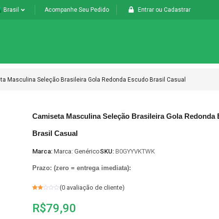
Brasil
Acompanhe Seu Pedido
Entrar
ou
Cadastrar
a Masculina Seleção Brasileira Gola Redonda Escudo Brasil Casual
Camiseta Masculina Seleção Brasileira Gola Redonda
Brasil Casual
Marca:
Marca: Genérico
SKU:
B0GYYVKTWK
Prazo: (zero = entrega imediata):
(
0
avaliação de cliente)
Avaliado
1
como
R$
79,90
2
de
5,
com