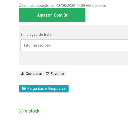
baseado
em
Última atualização em 03/08/2026 11:09 AM
Detalhes
avaliação
de
cliente
Amazon.com.br
Simulação de frete
Comparar
Favorito
Perguntas e Respostas
In stock