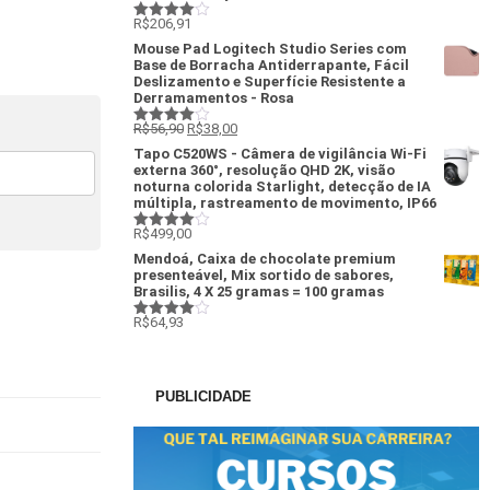
R$
206,91
Avaliação
4
de 5
Mouse Pad Logitech Studio Series com
Base de Borracha Antiderrapante, Fácil
Deslizamento e Superfície Resistente a
Derramamentos - Rosa
R$
56,90
R$
38,00
Avaliação
4
de 5
Tapo C520WS - Câmera de vigilância Wi-Fi
externa 360°, resolução QHD 2K, visão
noturna colorida Starlight, detecção de IA
múltipla, rastreamento de movimento, IP66
R$
499,00
Avaliação
4
de 5
Mendoá, Caixa de chocolate premium
presenteável, Mix sortido de sabores,
Brasilis, 4 X 25 gramas = 100 gramas
R$
64,93
Avaliação
4
de 5
PUBLICIDADE