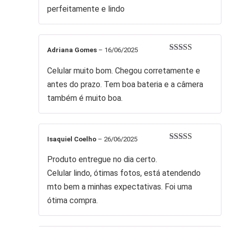
perfeitamente e lindo
Adriana Gomes
–
16/06/2025
Avaliação
5
de 5
Celular muito bom. Chegou corretamente e
antes do prazo. Tem boa bateria e a câmera
também é muito boa.
Isaquiel Coelho
–
26/06/2025
Avaliação
5
de 5
Produto entregue no dia certo.
Celular lindo, ótimas fotos, está atendendo
mto bem a minhas expectativas. Foi uma
ótima compra.