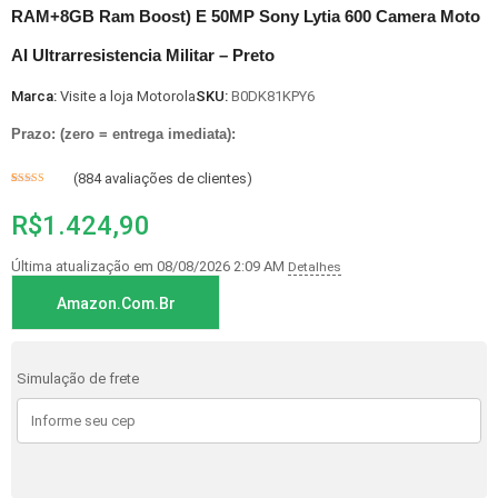
RAM+8GB Ram Boost) E 50MP Sony Lytia 600 Camera Moto
AI Ultrarresistencia Militar – Preto
Marca:
Visite a loja Motorola
SKU:
B0DK81KPY6
Prazo: (zero = entrega imediata):
(
884
avaliações de clientes)
Avaliado
1
como
4
de
R$
1.424,90
5, com
baseado
em
avaliação
de cliente
Última atualização em 08/08/2026 2:09 AM
Detalhes
Amazon.com.br
Simulação de frete