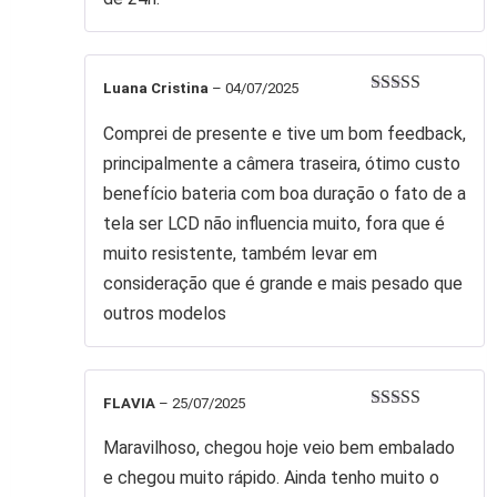
Luana Cristina
–
04/07/2025
Avaliação
4
de 5
Comprei de presente e tive um bom feedback,
principalmente a câmera traseira, ótimo custo
benefício bateria com boa duração o fato de a
tela ser LCD não influencia muito, fora que é
muito resistente, também levar em
consideração que é grande e mais pesado que
outros modelos
FLAVIA
–
25/07/2025
Avaliação
5
de 5
Maravilhoso, chegou hoje veio bem embalado
e chegou muito rápido. Ainda tenho muito o