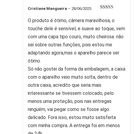
Cristiane Mangueira
–
28/06/2025
Avaliação
5
de 5
O produto é ótimo, câmera maravilhosa, o
touche dele é sensível, e suave ao toque, vem
com uma capa tipo couro, muito cheirosa. não
sei sobre outras funções, pois estou me
adaptando agora,mas o aparelho parece ser
ótimo.
Só não gostei da forma da embalagem, a caixa
com o aparelho veio muito solta, dentro de
outra caixa, acredito que seria mais
interessante se tivessem colocado, pelo
menos uma proteção, pois nas entregas
ninguém, vai pegar como se fosse algo
delicado. Fora isso, estou muito satisfeita
com minha compra. A entrega foi em menos
de 24h.