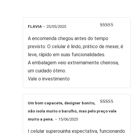
FLAVIA
–
25/05/2025
Avaliação
5
de 5
A encomenda chegou antes do tempo
previsto. O celular é lindo, prático de mexer, é
leve, rápido em suas funcionalidades.
A embalagem veio extremamente cheirosa,
um cuidado ótimo.
Vale o investimento
Um bom capacete, designer bonito,
Avaliação
5
não isola muito o barulho, mas pelo preço vale
de 5
muito a pena.
–
15/06/2025
I celular superouinha espectativa, funcionando