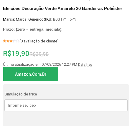
Eleições Decoração Verde Amarelo 20 Bandeiras Poliéster
Marca:
Marca: Genérico
SKU:
B0GTY1T5PN
Prazo: (zero = entrega imediata):
(
0
avaliação de cliente)
Avaliado
1
como
3
R$
19,90
de 5,
R$
39,90
com
baseado
em
avaliação
Última atualização em 07/08/2026 12:27 PM
Detalhes
de
cliente
Amazon.com.br
Simulação de frete