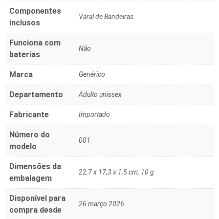
Componentes
‎Varal de Bandeiras
inclusos
Funciona com
‎Não
baterias
Marca
‎Genérico
Departamento
‎Adulto unissex
Fabricante
‎Importado
Número do
‎001
modelo
Dimensões da
‎22,7 x 17,3 x 1,5 cm, 10 g
embalagem
Disponível para
26 março 2026
compra desde