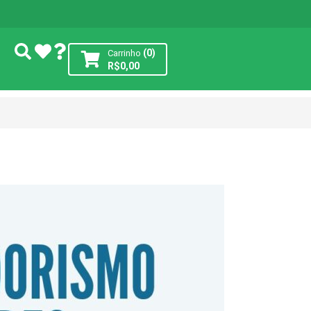
(0)
Carrinho
R$
0,00