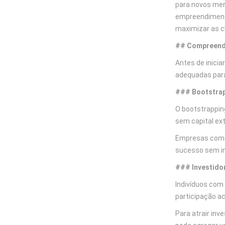
para novos mer
empreendimento.
maximizar as 
## Compreende
Antes de inicia
adequadas para
### Bootstrapp
O bootstrapping
sem capital ext
Empresas como 
sucesso sem inv
### Investido
Indivíduos com
participação ac
Para atrair in