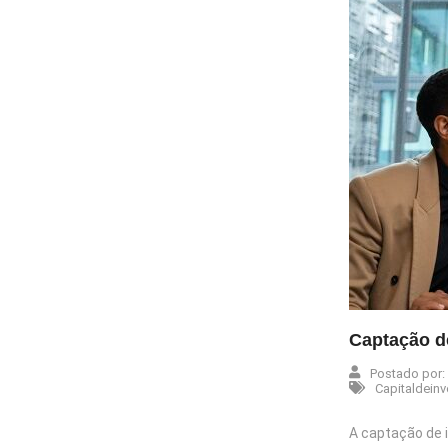
Captação d
Postado por:
Capitaldein
A captação de 