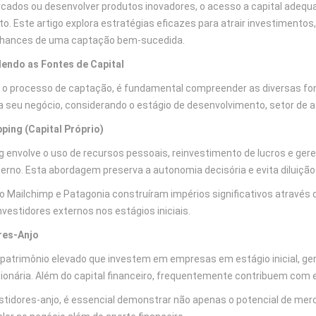
cados ou desenvolver produtos inovadores, o acesso a capital adeq
 Este artigo explora estratégias eficazes para atrair investimentos
chances de uma captação bem-sucedida.
ndo as Fontes de Capital
r o processo de captação, é fundamental compreender as diversas font
 seu negócio, considerando o estágio de desenvolvimento, setor de 
ing (Capital Próprio)
 envolve o uso de recursos pessoais, reinvestimento de lucros e gere
erno. Esta abordagem preserva a autonomia decisória e evita diluição 
Mailchimp e Patagonia construíram impérios significativos através 
estidores externos nos estágios iniciais.
res-Anjo
 patrimônio elevado que investem em empresas em estágio inicial, ge
ionária. Além do capital financeiro, frequentemente contribuem com e
vestidores-anjo, é essencial demonstrar não apenas o potencial de me