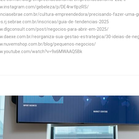
www.instagram.com/gebeleza/p/DE4rwtIpzRS/
genciasebrae.com.br/cultura-empreendedora/precisando-fazer-uma-gr
tes.rj.sebrae.com.br/inscricao/guia-de-tendencias-2025
ww.dlgconsult.com/post/negocios-para-abrir-em-2025/
ww.daexe.com.br/reorganiza-sua-gestao-estrategica/30-ideias-de-ne
www.nuvemshop.com.br/blog/pequenos-negocios/
www.youtube.com/watch?v=9x6MWAAQ5Bk