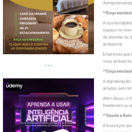
#empreendedor
**Empreendedo
A sustentabili
espaço no merc
de atender às 
ambiental.
Empresas que i
meio ambiente,
* * *
**Empreendedor
A digitalizaçã
amplos sem lim
Além disso, o m
freelancers
ou a
**Saúde e Bem
A busca por qua