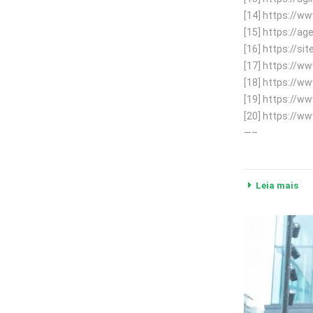
[14] https://
[15] https://a
[16] https://si
[17] https://w
[18] https://w
[19] https://
[20] https://
—–
Leia mais