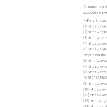
Ao escolher o t
propósito e ex
>>Referências:
[1] https://blo
[2] https://ag
[3] https://ma
[4] https://bl
[5] https://di
empreendedor-p
[6] https://www
[7] https://ww
[8] https://s
2025,2917556
[9] https://ww
[10] https://
[11] https://w
[12] https://a
[13] https://a