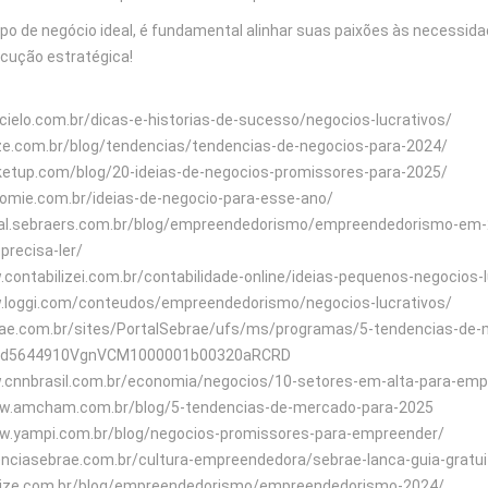
ipo de negócio ideal, é fundamental alinhar suas paixões às necessi
ecução estratégica!
g.cielo.com.br/dicas-e-historias-de-sucesso/negocios-lucrativos/
ilize.com.br/blog/tendencias/tendencias-de-negocios-para-2024/
rketup.com/blog/20-ideias-de-negocios-promissores-para-2025/
og.omie.com.br/ideias-de-negocio-para-esse-ano/
gital.sebraers.com.br/blog/empreendedorismo/empreendedorismo-em
recisa-ler/
.contabilizei.com.br/contabilidade-online/ideias-pequenos-negocios-l
w.loggi.com/conteudos/empreendedorismo/negocios-lucrativos/
ebrae.com.br/sites/PortalSebrae/ufs/ms/programas/5-tendencias-d
4d5644910VgnVCM1000001b00320aRCRD
w.cnnbrasil.com.br/economia/negocios/10-setores-em-alta-para-em
www.amcham.com.br/blog/5-tendencias-de-mercado-para-2025
ww.yampi.com.br/blog/negocios-promissores-para-empreender/
genciasebrae.com.br/cultura-empreendedora/sebrae-lanca-guia-gratu
gilize.com.br/blog/empreendedorismo/empreendedorismo-2024/