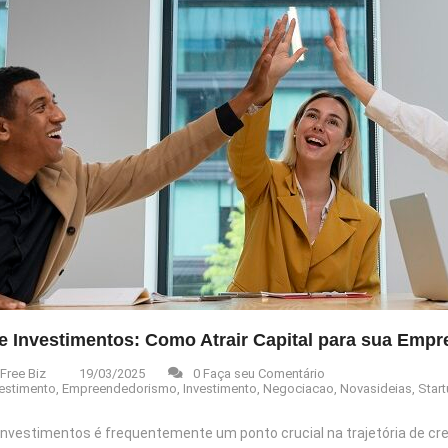
e Investimentos: Como Atrair Capital para sua Empr
Free Biz
19/03/2025
0 Faça seu Comentário
vestimento
,
Empreendedorismo
,
Investimento
,
Negociacao
,
Novasideias
,
Star
investimentos é frequentemente um ponto crucial na trajetória de cre