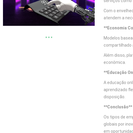
serviços como 
Com o envelhec
atendem a nec
**Economia Co
Modelos basead
* * *
compartilhado 
Além disso, pl
econômica.
**Educação Onl
A educação onl
aprendizado fl
disposição.
**Conclusão**
Os tipos de em
globais por in
em oportunidad