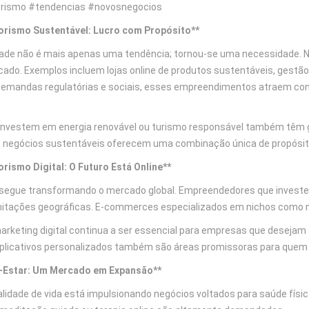
ismo #tendencias #novosnegocios
rismo Sustentável: Lucro com Propósito**
dade não é mais apenas uma tendência; tornou-se uma necessidade.
ado. Exemplos incluem lojas online de produtos sustentáveis, gestão 
demandas regulatórias e sociais, esses empreendimentos atraem co
nvestem em energia renovável ou turismo responsável também têm g
 negócios sustentáveis oferecem uma combinação única de propósito 
ismo Digital: O Futuro Está Online**
o segue transformando o mercado global. Empreendedores que investe
itações geográficas. E-commerces especializados em nichos como mo
arketing digital continua a ser essencial para empresas que desejam 
plicativos personalizados também são áreas promissoras para quem de
-Estar: Um Mercado em Expansão**
lidade de vida está impulsionando negócios voltados para saúde físi