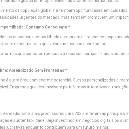
meditação guiada ou terapia online são altamente demandados.
imento da população global, há também oportunidades em cuidados d
essidades urgentes do mercado, mas também promovem um impacto 
mpartilhada: Consumo Consciente**
os na economia compartilhada continuam a crescer em popularidad
atraem consumidores que valorizam acesso sobre posse.
ataformas que conectam pessoas a recursos compartilhados podem s
ine: Aprendizado Sem Fronteiras**
ine é outra área com enorme potencial. Cursos personalizados e men
exível. Empresas que desenvolvem plataformas interativas ou soluçõ
preendedorismo mais promissores para 2025 refletem as principai
ovação e sustentabilidade. Seja investindo em negócios digitais ou 
es lucrativas enquanto contribuem para um futuro melhor.