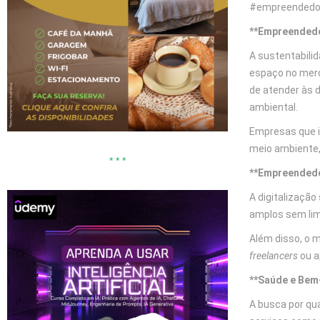
#empreendedor
**Empreendedo
A sustentabili
espaço no merc
de atender às 
ambiental.
Empresas que i
meio ambiente,
* * *
**Empreendedor
A digitalizaçã
amplos sem lim
Além disso, o m
freelancers
ou a
**Saúde e Bem
A busca por qua