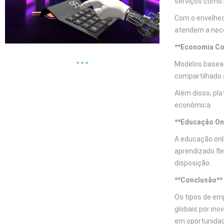
serviços como 
Com o envelhec
atendem a nec
**Economia Co
Modelos basead
* * *
compartilhado 
Além disso, pl
econômica.
**Educação Onl
A educação onl
aprendizado fl
disposição.
**Conclusão**
Os tipos de em
globais por in
em oportunidad