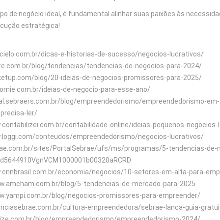
ipo de negócio ideal, é fundamental alinhar suas paixões às necessi
ecução estratégica!
g.cielo.com.br/dicas-e-historias-de-sucesso/negocios-lucrativos/
ilize.com.br/blog/tendencias/tendencias-de-negocios-para-2024/
rketup.com/blog/20-ideias-de-negocios-promissores-para-2025/
og.omie.com.br/ideias-de-negocio-para-esse-ano/
gital.sebraers.com.br/blog/empreendedorismo/empreendedorismo-em
recisa-ler/
.contabilizei.com.br/contabilidade-online/ideias-pequenos-negocios-l
w.loggi.com/conteudos/empreendedorismo/negocios-lucrativos/
ebrae.com.br/sites/PortalSebrae/ufs/ms/programas/5-tendencias-d
4d5644910VgnVCM1000001b00320aRCRD
w.cnnbrasil.com.br/economia/negocios/10-setores-em-alta-para-em
www.amcham.com.br/blog/5-tendencias-de-mercado-para-2025
ww.yampi.com.br/blog/negocios-promissores-para-empreender/
genciasebrae.com.br/cultura-empreendedora/sebrae-lanca-guia-gratu
gilize.com.br/blog/empreendedorismo/empreendedorismo-2024/