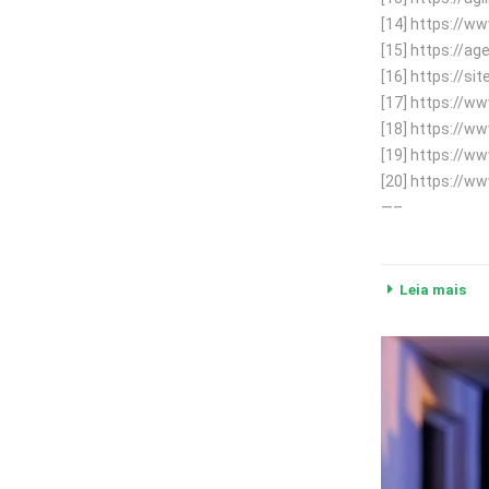
[14] https://
[15] https://a
[16] https://si
[17] https://w
[18] https://w
[19] https://
[20] https://
—–
Leia mais