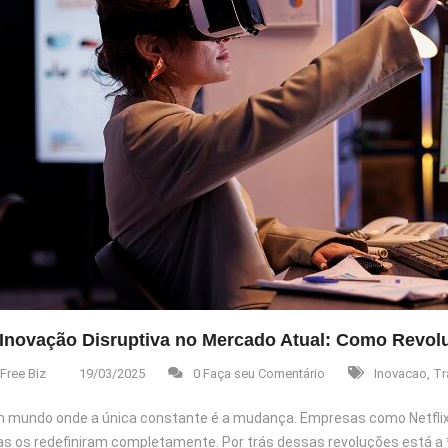
 Inovação Disruptiva no Mercado Atual: Como Revolu
Free Biz
19/03/2025
0 Faça seu Comentário
Inovacao
,
Tr
mundo onde a única constante é a mudança. Empresas como Netflix,
as os redefiniram completamente. Por trás dessas revoluções está a 