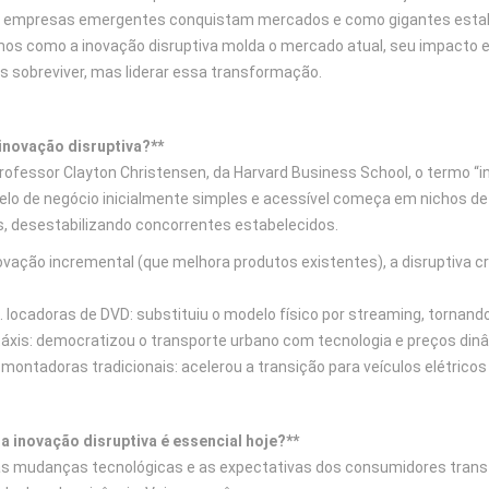
empresas emergentes conquistam mercados e como gigantes estabele
amos como a inovação disruptiva molda o mercado atual, seu impacto
s sobreviver, mas liderar essa transformação.
inovação disruptiva?**
rofessor Clayton Christensen, da Harvard Business School, o termo “i
elo de negócio inicialmente simples e acessível começa em nichos d
s, desestabilizando concorrentes estabelecidos.
ovação incremental (que melhora produtos existentes), a disruptiva 
s. locadoras de DVD: substituiu o modelo físico por streaming, tornand
táxis: democratizou o transporte urbano com tecnologia e preços din
 montadoras tradicionais: acelerou a transição para veículos elétricos
a inovação disruptiva é essencial hoje?**
as mudanças tecnológicas e as expectativas dos consumidores trans