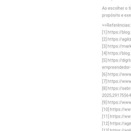
Ao escolher o t
propósito e ex
>>Referências:
[1] https://blo
[2] https://ag
[3] https://ma
[4] https://bl
[5] https://di
empreendedor-p
[6] https://www
[7] https://ww
[8] https://s
2025,2917556
[9] https://ww
[10] https://
[11] https://w
[12] https://a
[13] https://a