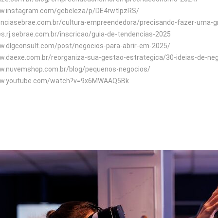
www.instagram.com/gebeleza/p/DE4rwtIpzRS/
genciasebrae.com.br/cultura-empreendedora/precisando-fazer-uma-gr
tes.rj.sebrae.com.br/inscricao/guia-de-tendencias-2025
ww.dlgconsult.com/post/negocios-para-abrir-em-2025/
ww.daexe.com.br/reorganiza-sua-gestao-estrategica/30-ideias-de-ne
www.nuvemshop.com.br/blog/pequenos-negocios/
www.youtube.com/watch?v=9x6MWAAQ5Bk