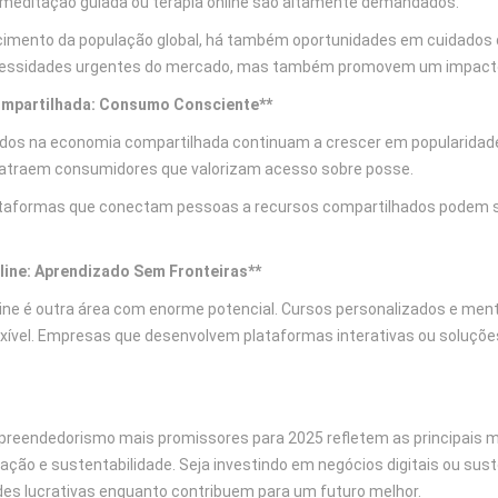
meditação guiada ou terapia online são altamente demandados.
imento da população global, há também oportunidades em cuidados d
essidades urgentes do mercado, mas também promovem um impacto 
mpartilhada: Consumo Consciente**
os na economia compartilhada continuam a crescer em popularidad
atraem consumidores que valorizam acesso sobre posse.
ataformas que conectam pessoas a recursos compartilhados podem s
ine: Aprendizado Sem Fronteiras**
ine é outra área com enorme potencial. Cursos personalizados e men
exível. Empresas que desenvolvem plataformas interativas ou soluçõ
preendedorismo mais promissores para 2025 refletem as principai
ovação e sustentabilidade. Seja investindo em negócios digitais ou 
es lucrativas enquanto contribuem para um futuro melhor.