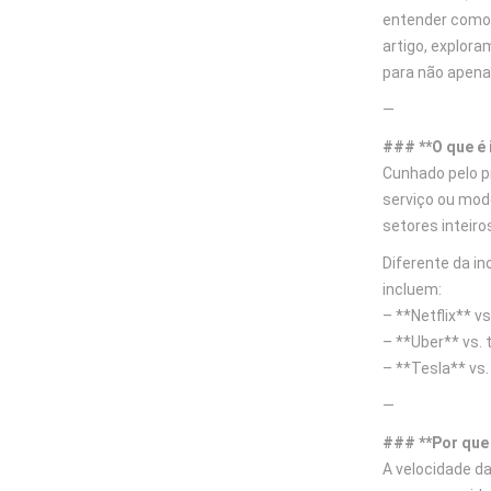
entender como 
artigo, explor
para não apena
—
### **O que é 
Cunhado pelo p
serviço ou mod
setores inteiro
Diferente da in
incluem:
– **Netflix** v
– **Uber** vs. 
– **Tesla** vs.
—
### **Por que 
A velocidade d