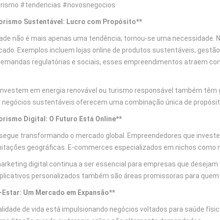
ismo #tendencias #novosnegocios
rismo Sustentável: Lucro com Propósito**
dade não é mais apenas uma tendência; tornou-se uma necessidade.
ado. Exemplos incluem lojas online de produtos sustentáveis, gestão 
demandas regulatórias e sociais, esses empreendimentos atraem co
nvestem em energia renovável ou turismo responsável também têm g
 negócios sustentáveis oferecem uma combinação única de propósito 
ismo Digital: O Futuro Está Online**
o segue transformando o mercado global. Empreendedores que investe
itações geográficas. E-commerces especializados em nichos como mo
arketing digital continua a ser essencial para empresas que desejam 
plicativos personalizados também são áreas promissoras para quem de
-Estar: Um Mercado em Expansão**
lidade de vida está impulsionando negócios voltados para saúde físi