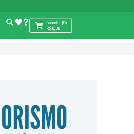
(0)
Carrinho
R$
0,00