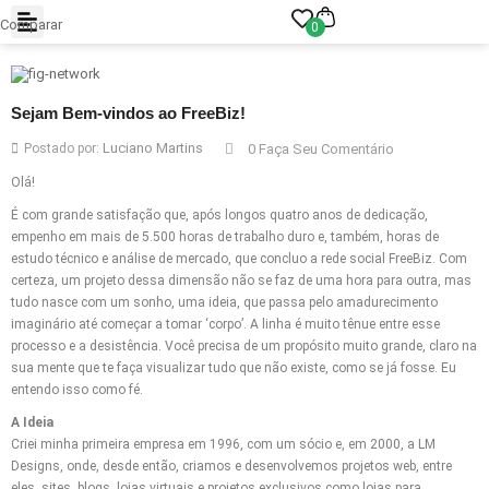
Comparar
0
Sejam Bem-vindos ao FreeBiz!
Luciano Martins
Postado por:
0 Faça Seu Comentário
Olá!
É com grande satisfação que, após longos quatro anos de dedicação,
empenho em mais de 5.500 horas de trabalho duro e, também, horas de
estudo técnico e análise de mercado, que concluo a rede social FreeBiz. Com
certeza, um projeto dessa dimensão não se faz de uma hora para outra, mas
tudo nasce com um sonho, uma ideia, que passa pelo amadurecimento
imaginário até começar a tomar ‘corpo’. A linha é muito tênue entre esse
processo e a desistência. Você precisa de um propósito muito grande, claro na
sua mente que te faça visualizar tudo que não existe, como se já fosse. Eu
entendo isso como fé.
A Ideia
Criei minha primeira empresa em 1996, com um sócio e, em 2000, a LM
Designs, onde, desde então, criamos e desenvolvemos projetos web, entre
eles, sites, blogs, lojas virtuais e projetos exclusivos como lojas para