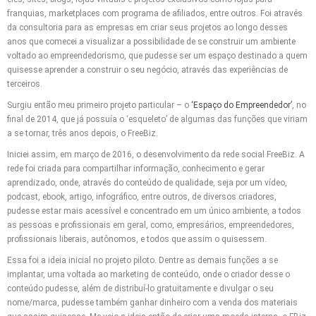
franquias, marketplaces com programa de afiliados, entre outros. Foi através
da consultoria para as empresas em criar seus projetos ao longo desses
anos que comecei a visualizar a possibilidade de se construir um ambiente
voltado ao empreendedorismo, que pudesse ser um espaço destinado a quem
quisesse aprender a construir o seu negócio, através das experiências de
terceiros.
Surgiu então meu primeiro projeto particular – o
‘Espaço do Empreendedor’
, no
final de 2014, que já possuía o ‘esqueleto’ de algumas das funções que viriam
a se tornar, três anos depois, o FreeBiz.
Iniciei assim, em março de 2016, o desenvolvimento da rede social FreeBiz. A
rede foi criada para compartilhar informação, conhecimento e gerar
aprendizado, onde, através do conteúdo de qualidade, seja por um vídeo,
podcast, ebook, artigo, infográfico, entre outros, de diversos criadores,
pudesse estar mais acessível e concentrado em um único ambiente, a todos
as pessoas e profissionais em geral, como, empresários, empreendedores,
profissionais liberais, autônomos, e todos que assim o quisessem.
Essa foi a ideia inicial no projeto piloto. Dentre as demais funções a se
implantar, uma voltada ao marketing de conteúdo, onde o criador desse o
conteúdo pudesse, além de distribuí-lo gratuitamente e divulgar o seu
nome/marca, pudesse também ganhar dinheiro com a venda dos materiais