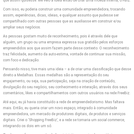
que assim quisesse. Me veio a ideia então de criar uma moeda interna, o FBiz.
Com isso, eu poderia construir uma comunidade empreendedora, trocando
assim, experiências, dicas, ideias, e qualquer assunto que pudesse ser
compartilhado com outras pessoas que as auxiliasse em construir e/ou
ampliar seus negócios.
As pessoas gostam muito de reconhecimento, pois é através dele que
alguém, um grupo ou uma empresa expressa sua gratidão pelos esforços
empreendidos aos que assim fazem parte desse contexto. O reconhecimento
traz felicidade, aumento da auto-estima, vontade de continuar sua missão,
com foco e dedicação.
Pensando nisso, tive mais uma ideia – a de criar uma classificação que desse
direito a Medalhas. Essas medalhas são a representação do seu
engajamento, ou seja, sua participação, seja na criação de conteúdo,
divulgação do seu negócio, seu conhecimento e interação, através dos seus
comentários, likes e compartilhamentos com outros usuários na rede FreeBiz.
Até aqui, eu já havia constituído a rede de empreendedorismo. Mas faltava
mais. Então, eu queria criar um novo espaço, integrado à comunidade
empreendedora, um mercado de produtores digitais, de produtos e serviços
digitais. Criei o ‘Shopping FreeBiz’, e a rede se tornaria um
social commerce
,
integrando os dois em um só.